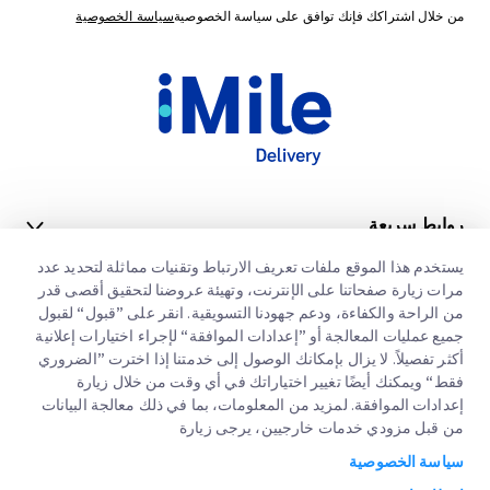
من خلال اشتراكك فإنك توافق على سياسة الخصوصية
سياسة الخصوصية
روابط سريعة
يستخدم هذا الموقع ملفات تعريف الارتباط وتقنيات مماثلة لتحديد عدد
الشركات الكبرى
مواقع مكاتبنا
مرات زيارة صفحاتنا على الإنترنت، وتهيئة عروضنا لتحقيق أقصى قدر
خدماتنا
من الراحة والكفاءة، ودعم جهودنا التسويقية. انقر على ”قبول“ لقبول
عنا
طلب عرض اسعار
جميع عمليات المعالجة أو ”إعدادات الموافقة“ لإجراء اختيارات إعلانية
أكثر تفصيلاً. لا يزال بإمكانك الوصول إلى خدمتنا إذا اخترت ”الضروري
الوظائف
تسجيل دخول العملاء
التخليص الجمركي السريع
فقط“ ويمكنك أيضًا تغيير اختياراتك في أي وقت من خلال زيارة
إعدادات الموافقة. لمزيد من المعلومات، بما في ذلك معالجة البيانات
مدونة
التسجيل
من قبل مزودي خدمات خارجيين، يرجى زيارة
تتبع طلبك
البيئة و المجتمع والحوكمة
سياسة الخصوصية
إخطار قانوني