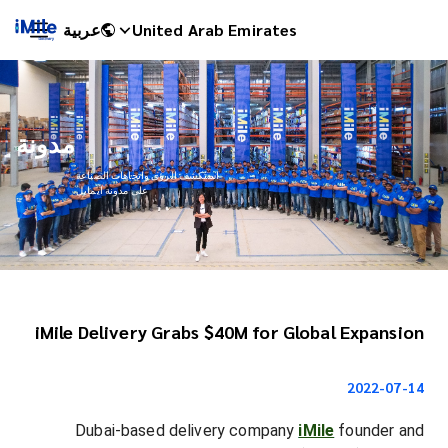
عربية
United Arab Emirates
مدونة
استكشف الرؤى واتجاهات الصناعة
على مدونة ايمايل
iMile Delivery Grabs $40M for Global Expansion
iMile Chat
2022-07-14
Dubai-based delivery company
iMile
founder and