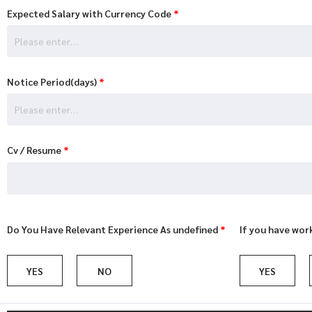
Expected Salary with Currency Code
*
Notice Period(days)
*
Cv / Resume
*
Do You Have Relevant Experience As undefined
*
If you have wor
YES
NO
YES