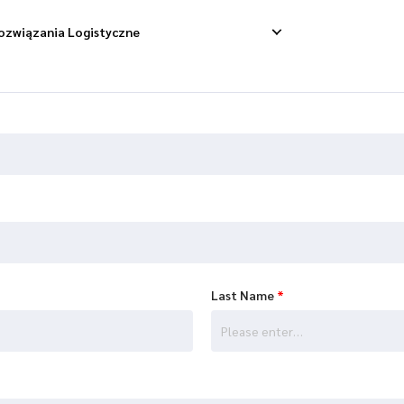
ozwiązania Logistyczne
ostawa Dropshippingowa
Odbiór Zwrotny
Dostawa Towarowa
Zarządzanie Zwrotami
onsolidacja Wysyłek
Last Name
*