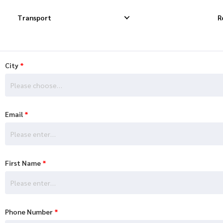
Transport
R
City
*
Krajowa Dostawa Ekspresowa
Międzynarodowa D
Please choose…
Krajowa Dostawa Dropshippingowa
Międzynarodowa 
Email
*
Krajowa Dostawa Towarowa
Międzynarodowa K
First Name
*
Phone Number
*