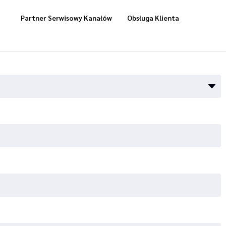
Partner Serwisowy Kanałów
Obsługa Klienta
Usługi Magazynowe
Dostawa „Cool Box”
Dostawa Zrealizowanych Zamówień