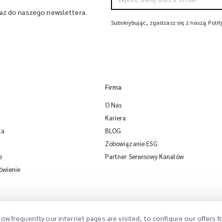
raz do naszego newslettera.
Subskrybując, zgadzasz się z naszą Poli
Firma
O Nas
Kariera
ta
BLOG
Zobowiązanie ESG
e
Partner Serwisowy Kanałów
ówienie
ow frequently our internet pages are visited, to configure our offers