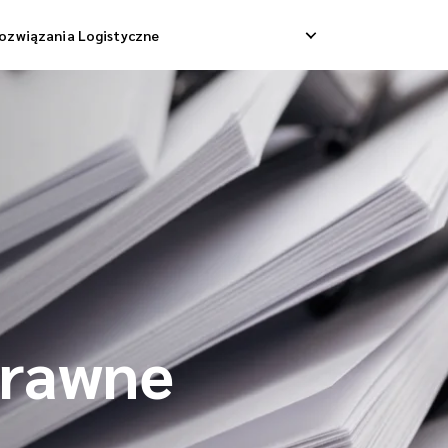
ozwiązania Logistyczne
Dostawa Dropshippingowa
Odbiór Zwrotny
 Dostawa Towarowa
Zarządzanie Zwrotami
Konsolidacja Wysyłek
Prawne