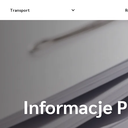
Transport
R
Krajowa Dostawa Ekspresowa
Międzynarodowa 
Krajowa Dostawa Dropshippingowa
Międzynarodowa
Krajowa Dostawa Towarowa
Międzynarodowa 
Informacje 