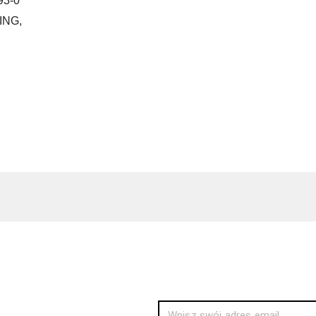
93-0
ING,