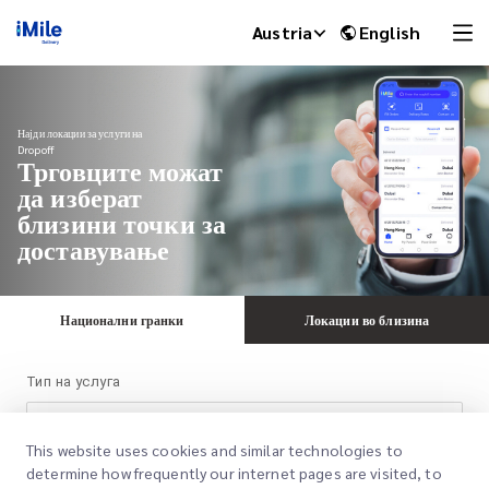
Austria
English
Најди локации за услуги на
Dropoff
Трговците можат
да изберат
близини точки за
доставување
Национални гранки
Локации во близина
iMile Chat
Тип на услуга
Позитивни
This website uses cookies and similar technologies to
determine how frequently our internet pages are visited, to