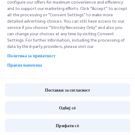
Истрага на филијалата
configure our offers for maximum convenience and efficiency
and to support our marketing efforts. Click “Accept” to accept
all the processing or "Consent Settings" to make more
detailed advertising choices. You can still have access to our
service if you choose ”Strictly Necessary Only” and also you
can change your choices at any time by visiting Consent
Settings. For further information, including the processing of
НАЦИОНАЛНИ ГРАНКИ
data by third-party providers, please visit our
Политика за приватност
Правна напомена
НАЈДИ ЛОКАЦИЈА
Поставки за согласност
Внесете поштенски код за да ги видите блиските продавници
Одбиј сè
Прифати сè