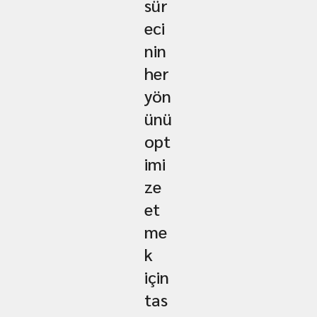
sür
eci
nin
her
yön
ünü
opt
imi
ze
et
me
k
için
tas