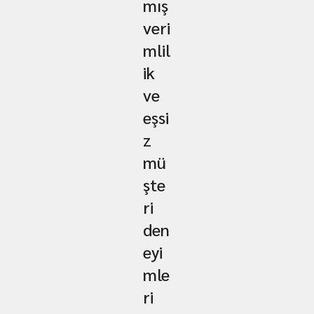
mış
veri
mlil
ik
ve
eşsi
z
mü
şte
ri
den
eyi
mle
ri