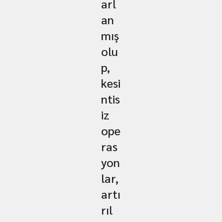
arl
an
mış
olu
p,
kesi
ntis
iz
ope
ras
yon
lar,
artı
rıl