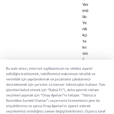
Ver
imli
lik:
Ye
nili
kçi
te
kn
olo
ji
çö
Bu web sitesi, internet sayfalarımızın ne sıklıkla ziyaret
zü
edildiğini belirlemek, tekliflerimizi maksimum rahatlık ve
ml
verimlilik için yapılandırmak ve pazarlama çabalarımızı
eri
desteklemek için çerezler ve benzer teknolojiler kullanır. Tüm
ara
işlemleri kabul etmek için “Kabul Et”i, daha ayrıntılı reklam
seçimleri yapmak için “Onay Ayarları”nı tıklayın. “Yalnızca
cılı
Kesinlikle Gerekli Olanlar”ı seçerseniz hizmetimize yine de
ğıy
erişebilirsiniz ve ayrıca Onay Ayarları'nı ziyaret ederek
la
seçimlerinizi istediğiniz zaman değiştirebilirsiniz. Üçüncü taraf