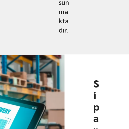
sun
ma
kta
dır.
S
i
p
a