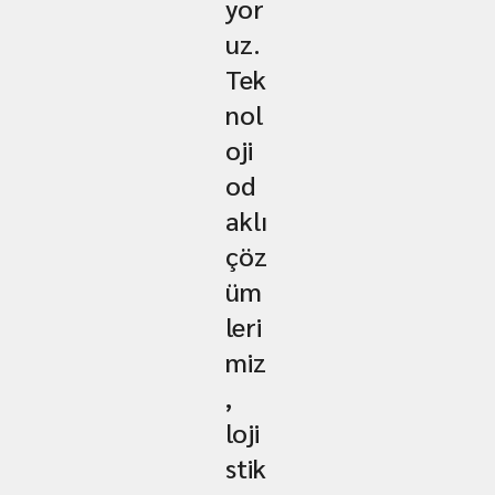
yor
uz.
Tek
nol
oji
od
aklı
çöz
üm
leri
miz
,
loji
stik