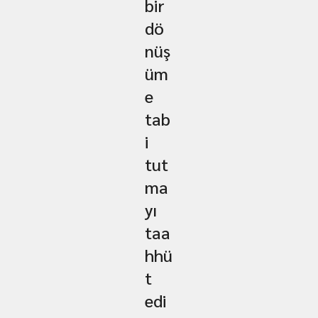
bir
dö
nüş
üm
e
tab
i
tut
ma
yı
taa
hhü
t
edi