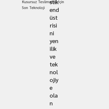
stik
Kusursuz Teslimatlar İçin
Son Teknoloji
end
üst
risi
ni
yen
ilik
ve
tek
nol
ojiy
e
ola
n