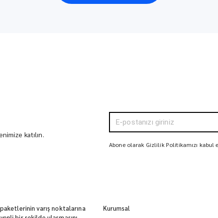
nimize katılın.
Abone olarak Gizlilik Politikamızı kabul
 paketlerinin varış noktalarına
Kurumsal
enli bir şekilde ulaşmasını