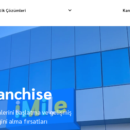
stik Çözümleri
Kan
limatı
Tersine Toplama
Depolama Hizmet
matı
İade Yönetimi
Fullfillment Sipar
on Taşımacılığı
ranchise
mlerini başlatma ve gelişmiş
ini alma fırsatları