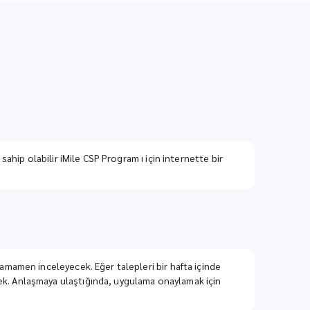
i sahip olabilir iMile CSP Program ı için internette bir
a tamamen inceleyecek. Eğer talepleri bir hafta içinde
ecek. Anlaşmaya ulaştığında, uygulama onaylamak için