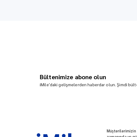
Bültenimize abone olun
iMile'daki gelişmelerden haberdar olun. Şimdi bülte
Müşterilerimizin
zamanında ve güv