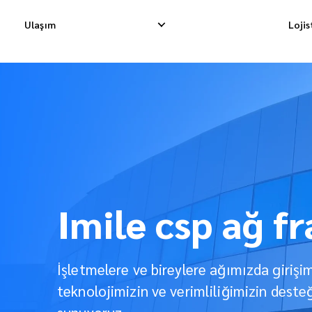
Ulaşım
Loji
Yurtiçi Ekspres Teslimat
Uluslararası Dropship Tes
Yurtiçi Dropship Teslimatı
Uluslararası Kargo Tesli
Yurtiçi Kargo Teslimatı
Uluslararası Konsolidasy
Imile csp ağ f
İşletmelere ve bireylere ağımızda girişi
teknolojimizin ve verimliliğimizin desteğ