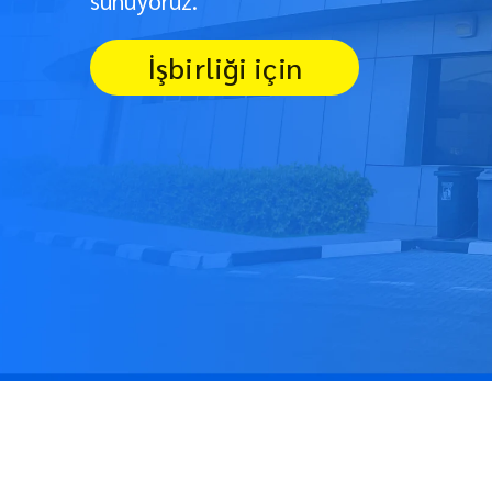
sunuyoruz.
İşbirliği için