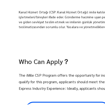
Kanal Hizmet Ortağı (CSP: Kanal Hizmet Ortağı): imile katılım
işletmeleri/bireyleri ifade eder. Gönderme hacmine uyan per
ve giden sevkiyat teslim etmek ve imilenin günlük yöneti
teslimatizasından sorumlu olur. Yasalara ve yönetmeliklere 
Who Can Apply？
The iMile CSP Program offers the opportunity for in
qualify for this program, applicants should meet the 
Express Industry Experience: Ideally, applicants sho