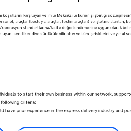
 koşullarını karşılayan ve imile Meksika ile kurier iş işbirliği sözleşmesi
sonel, araçlar (besleyici araçlar, teslim araçları) ve işletme alanları,
m/operasyon standartlarına/kalite değerlendirmesine uygun olarak beli
uyun, kendi kendine sürdürülebilir olun ve tüm iş risklerini ve yasal so
dividuals to start their own business within our network, suppo
following criteria:
uld have prior experience in the express delivery industry and p