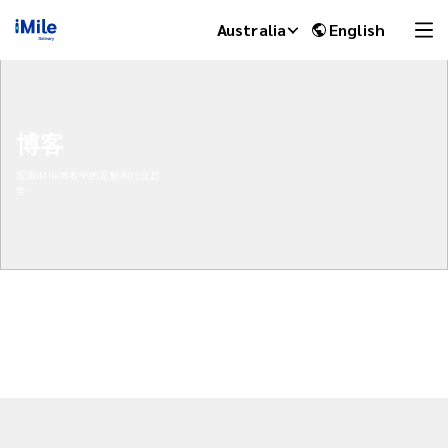
Australia
English
博客
探索iMile博客中的见解和行业趋
势
iMile Chat