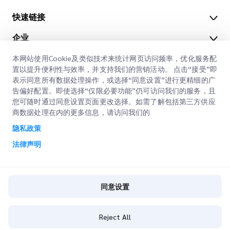
快速链接
企业
办公地点
我们的服务
本网站使用Cookie及类似技术来统计网页访问频率，优化服务配
获取报价
关于我们
置以提升便利性与效率，并支持我们的营销活动。 点击“接受”即
表示同意所有数据处理操作，或选择“同意设置”进行更精细的广
客户登录
职业
快速清关
告偏好配置。即使选择“仅限必要功能”仍可访问我们的服务，且
您可随时通过同意设置页面更改选择。如需了解包括第三方供应
注册
博客
商数据处理在内的更多信息，请访问我们的
查询订单
ESG
隐私政策
法律声明
CSP
法律声明
使用条款
隐私政策
同意设置
同意设置
Cookie策略
Reject All