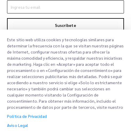
Suscríbete
Al suscribirte aceptas nuestra Política de Privacidad
Política de
Este sitio web utiliza cookies y tecnologías similares para
Privacidad
determinar la frecuencia con la que se visitan nuestras páginas
de Internet, configurar nuestras ofertas para ofrecer la
máxima comodidad y eficiencia, y respaldar nuestras iniciativas
de marketing. Haga clic en «Aceptar» para aceptar todo el
procesamiento o en «Configuración de consentimiento» para
realizar selecciones publicitarias más detalladas. Podrá seguir
accediendo a nuestro servicio si elige «Solo lo estrictamente
necesario» y también podrá cambiar sus selecciones en
cualquier momento visitando la Configuración de
Links Rápidos
consentimiento. Para obtener más información, incluido el
procesamiento de datos por parte de terceros, visite nuestro
Corporativo
Oficinas
Política de Privacidad
Nuestros Servicios
Solicitar una cotización
Sobre nosotros
Aviso Legal