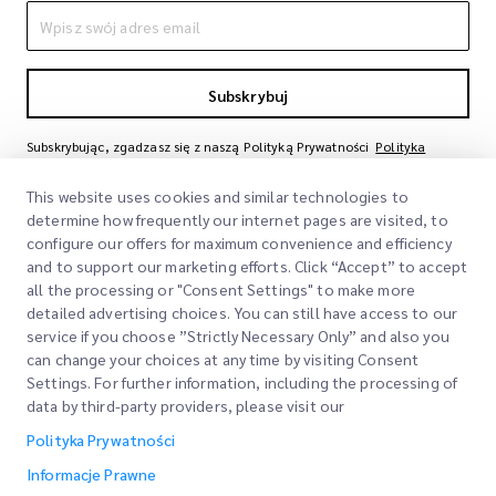
Subskrybuj
Subskrybując, zgadzasz się z naszą Polityką Prywatności
Polityka
Prywatności
This website uses cookies and similar technologies to
determine how frequently our internet pages are visited, to
configure our offers for maximum convenience and efficiency
and to support our marketing efforts. Click “Accept” to accept
all the processing or "Consent Settings" to make more
detailed advertising choices. You can still have access to our
service if you choose ”Strictly Necessary Only” and also you
can change your choices at any time by visiting Consent
Szybkie Linki
Settings. For further information, including the processing of
data by third-party providers, please visit our
Firma
Lokalizacje Biur
Polityka Prywatności
Nasze Usługi
Poproś o Wycenę
O Nas
Informacje Prawne