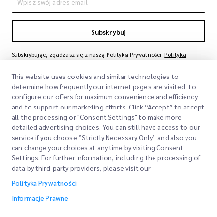
Subskrybuj
Subskrybując, zgadzasz się z naszą Polityką Prywatności
Polityka
Prywatności
This website uses cookies and similar technologies to
determine how frequently our internet pages are visited, to
configure our offers for maximum convenience and efficiency
and to support our marketing efforts. Click “Accept” to accept
all the processing or "Consent Settings" to make more
detailed advertising choices. You can still have access to our
service if you choose ”Strictly Necessary Only” and also you
can change your choices at any time by visiting Consent
Szybkie Linki
Settings. For further information, including the processing of
data by third-party providers, please visit our
Firma
Lokalizacje Biur
Polityka Prywatności
Nasze Usługi
Poproś o Wycenę
O Nas
Informacje Prawne