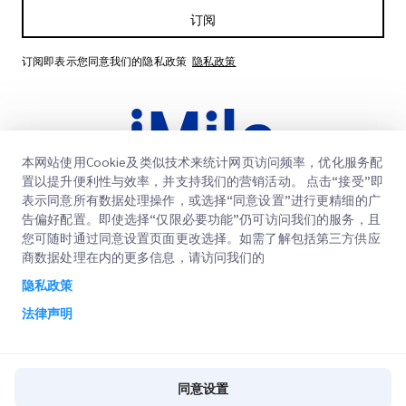
订阅
订阅即表示您同意我们的隐私政策
隐私政策
本网站使用Cookie及类似技术来统计网页访问频率，优化服务配
置以提升便利性与效率，并支持我们的营销活动。 点击“接受”即
表示同意所有数据处理操作，或选择“同意设置”进行更精细的广
告偏好配置。即使选择“仅限必要功能”仍可访问我们的服务，且
快速链接
您可随时通过同意设置页面更改选择。如需了解包括第三方供应
商数据处理在内的更多信息，请访问我们的
企业
办公地点
隐私政策
我们的服务
获取报价
关于我们
法律声明
客户登录
职业
快速清关
注册
博客
同意设置