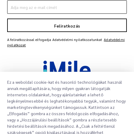
Feliratkozás
A feliratkozással elfogadja Adatvédelmi nyilatkozatunkat
Adatvédelmi
nyilatkozat
Ez a weboldal cookie-kat és hasonló technológiákat használ
annak megállapítására, hogy milyen gyakran látogatják
internetes oldalainkat, hogy ajánlatainkat a lehető
legkényelmesebbé és leghatékonyabbá tegyük, valamint hogy
Gyorslinkek
marketingtevékenységünket támogassuk. Kattintson az
Vállalati
„Elfogadás” gombra az összes feldolgozás elfogadásához,
Irodahelyek
vagy a „Hozzájárulási beállítások” gombra a részletesebb
Szolgáltatásaink
hirdetési beállítások megadásához. A „Csak a feltétlenül
Ajánlatkérés
Rólunk
szükségesek” opció kiválasztásával is hozzáférhet