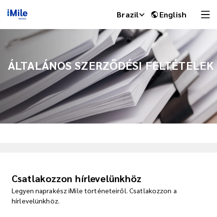
Brazil
English
ÁLTALÁNOS SZERZŐDÉSI FELTÉTELEK
iMile Chat
Csatlakozzon hírlevelünkhöz
Legyen naprakész iMile történeteiről. Csatlakozzon a
hírlevelünkhöz.