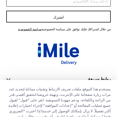
اشترك
من خلال اشتراكك فإنك توافق على سياسة الخصوصية
سياسة الخصوصية
روابط سريعة
الشركات الكبرى
يستخدم هذا الموقع ملفات تعريف الارتباط وتقنيات مماثلة لتحديد عدد
مواقع مكاتبنا
مرات زيارة صفحاتنا على الإنترنت، وتهيئة عروضنا لتحقيق أقصى قدر
خدماتنا
من الراحة والكفاءة، ودعم جهودنا التسويقية. انقر على ”قبول“ لقبول
عنا
طلب عرض اسعار
جميع عمليات المعالجة أو ”إعدادات الموافقة“ لإجراء اختيارات إعلانية
أكثر تفصيلاً. لا يزال بإمكانك الوصول إلى خدمتنا إذا اخترت ”الضروري
الوظائف
تسجيل دخول العملاء
التخليص الجمركي السريع
فقط“ ويمكنك أيضًا تغيير اختياراتك في أي وقت من خلال زيارة