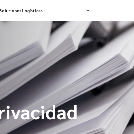
Soluciones Logísticas
ip Internacional
Logística Inversa
A
a Internacional
Gestión de Devoluciones
E
da Internacional
Privacidad