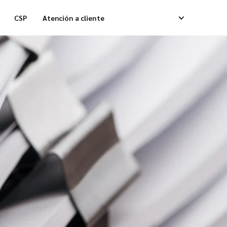
CSP
Atención a cliente
lmacenamiento
Entregas Caja Refrigerada
ntrega Fulfillment de Pedidos