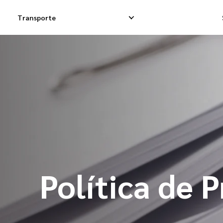
Transporte
Entregas Exprés
Entregas Dropsh
Entregas Dropship
Entrega de Carg
Entregas de Carga
Carga Consolida
Política de 