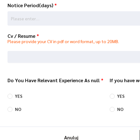
Notice Period(days)
*
Cv / Resume
*
Please provide your CV in pdf or word format, up to 20MB.
Do You Have Relevant Experience As null
*
If you have w
YES
YES
NO
NO
Anuluj