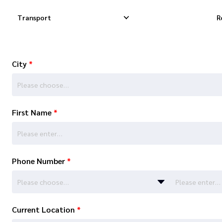
Transport
R
City
*
Krajowa Dostawa Ekspresowa
Międzynarodowa D
Please choose…
Krajowa Dostawa Dropshippingowa
Międzynarodowa 
First Name
*
Krajowa Dostawa Towarowa
Międzynarodowa K
Phone Number
*
Please choose…
Current Location
*