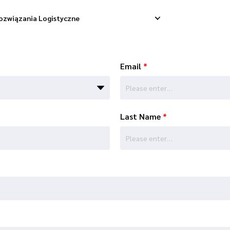
ozwiązania Logistyczne
Email
*
ostawa Dropshippingowa
Odbiór Zwrotny
Dostawa Towarowa
Zarządzanie Zwrotami
Last Name
*
onsolidacja Wysyłek