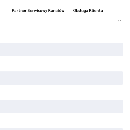
Partner Serwisowy Kanałów
Obsługa Klienta
Usługi Magazynowe
Dostawa „Cool Box”
Dostawa Zrealizowanych Zamówień