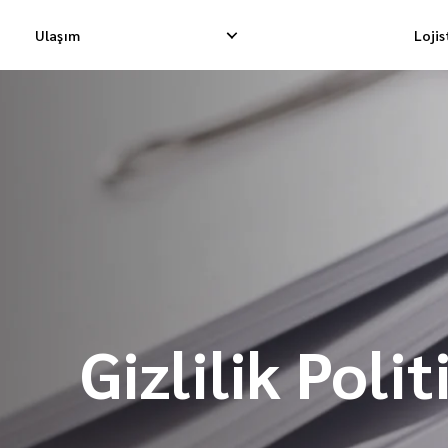
Ulaşım
Loji
Yurtiçi Ekspres Teslimat
Uluslararası Dropship Tes
Yurtiçi Dropship Teslimatı
Uluslararası Kargo Tesli
Yurtiçi Kargo Teslimatı
Uluslararası Konsolidasy
Gizlilik Polit