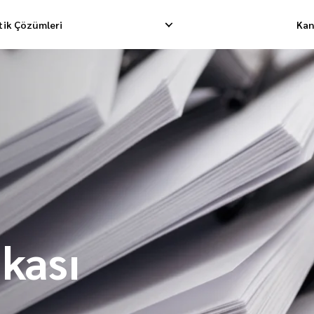
stik Çözümleri
Kan
limatı
Tersine Toplama
Depolama Hizmet
matı
İade Yönetimi
Fullfillment Sipar
on Taşımacılığı
ikası