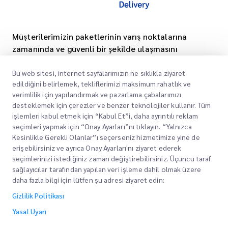
Müşterilerimizin paketlerinin varış noktalarına
zamanında ve güvenli bir şekilde ulaşmasını
sağlamak, onlara güven ve gönül rahatlığı
sağlamak için güvenilir hizmetler sunmaya
Bu web sitesi, internet sayfalarımızın ne sıklıkla ziyaret
edildiğini belirlemek, tekliflerimizi maksimum rahatlık ve
kendimizi adadık.
verimlilik için yapılandırmak ve pazarlama çabalarımızı
desteklemek için çerezler ve benzer teknolojiler kullanır. Tüm
Kurumsal
Ofis Yerleri
işlemleri kabul etmek için “Kabul Et”i, daha ayrıntılı reklam
Teknoloji odaklı
seçimleri yapmak için “Onay Ayarları”nı tıklayın. “Yalnızca
Teklif Alın
Hakkımızda
Kesinlikle Gerekli Olanlar”ı seçerseniz hizmetimize yine de
erişebilirsiniz ve ayrıca Onay Ayarları'nı ziyaret ederek
Yenilik
Kariyer
Express customs clearance
seçimlerinizi istediğiniz zaman değiştirebilirsiniz. Üçüncü taraf
sağlayıcılar tarafından yapılan veri işleme dahil olmak üzere
Gelişmekte olan bir lojistik şirketi olarak, müşterilerimize
BLOG
daha fazla bilgi için lütfen şu adresi ziyaret edin:
en son teknoloji ve akıllı sistemlerin yardımıyla daha
ESG
akıllı ve daha verimli bir lojistik deneyimi sunmak için
Gizlilik Politikası
Yasal Uyarı
sürekli olarak yenilikleri takip ediyoruz.
Kanal Hizmet Ortağı
Yasal Uyarı
Kullanım Şartları
Sürdürülebilir bir lojistik işi kurmaya, çevre dostu ambalaj