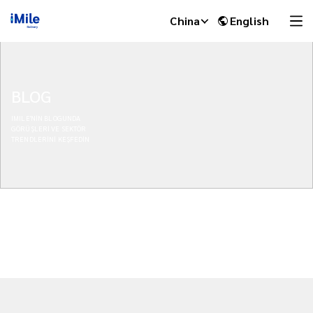
China
English
BLOG
IMILE'NİN BLOGUNDA
GÖRÜŞLERİ VE SEKTÖR
TRENDLERİNİ KEŞFEDİN
iMile Chat