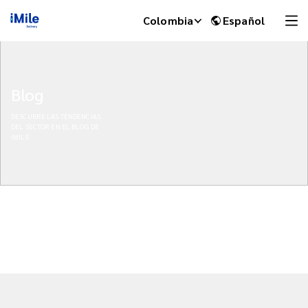
Colombia
Español
Blog
DESCUBRE LAS TENDENCIAS
DEL SECTOR EN EL BLOG DE
IMILE
iMile Chat