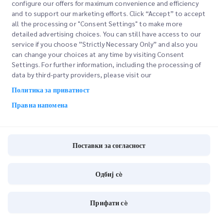
Истрага на филијалата
configure our offers for maximum convenience and efficiency
and to support our marketing efforts. Click “Accept” to accept
all the processing or "Consent Settings" to make more
detailed advertising choices. You can still have access to our
service if you choose ”Strictly Necessary Only” and also you
can change your choices at any time by visiting Consent
Settings. For further information, including the processing of
НАЦИОНАЛНИ ГРАНКИ
data by third-party providers, please visit our
Политика за приватност
Правна напомена
НАЈДИ ЛОКАЦИЈА
Поставки за согласност
Внесете поштенски код за да ги видите блиските продавници
Одбиј сè
Прифати сè