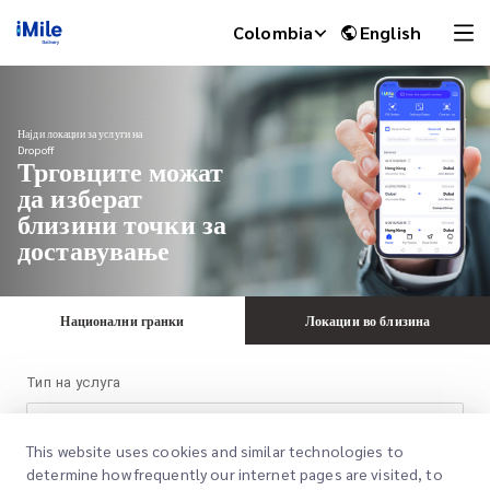
Colombia
English
Најди локации за услуги на
Dropoff
Трговците можат
да изберат
близини точки за
доставување
Национални гранки
Локации во близина
iMile Chat
Тип на услуга
Позитивни
This website uses cookies and similar technologies to
determine how frequently our internet pages are visited, to