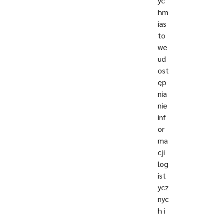
yc
hm
ias
to
we
ud
ost
ęp
nia
nie
inf
or
ma
cji
log
ist
ycz
nyc
h i