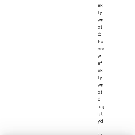
ek
ty
wn
oś
ć:
Po
pra
w
ef
ek
ty
wn
oś
ć
log
ist
yki
i