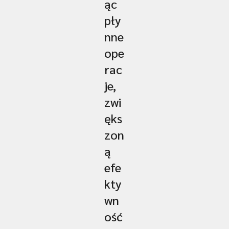
ąc
pły
nne
ope
rac
je,
zwi
ęks
zon
ą
efe
kty
wn
ość