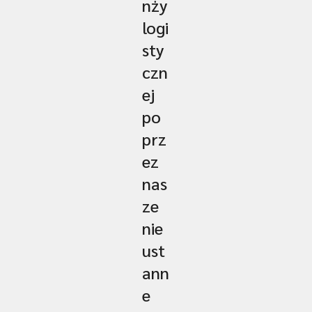
nży
logi
sty
czn
ej
po
prz
ez
nas
ze
nie
ust
ann
e