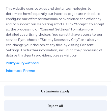
jak
oś
This website uses cookies and similar technologies to
ć
determine how frequently our internet pages are visited, to
dzi
configure our offers for maximum convenience and efficiency
ęki
and to support our marketing efforts. Click “Accept” to accept
all the processing or "Consent Settings" to make more
inn
detailed advertising choices. You can still have access to our
ow
service if you choose ”Strictly Necessary Only” and also you
acy
can change your choices at any time by visiting Consent
jny
Settings. For further information, including the processing of
m
data by third-party providers, please visit our
roz
Polityka Prywatności
wią
Informacje Prawne
za
nio
m
te
Ustawienia Zgody
ch
nol
Reject All
ogi