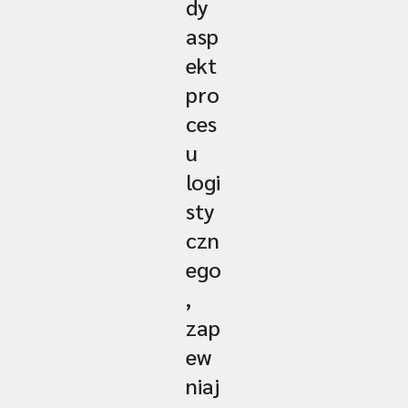
dy
asp
ekt
pro
ces
u
logi
sty
czn
ego
,
zap
ew
niaj