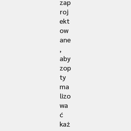
zap
roj
ekt
ow
ane
,
aby
zop
ty
ma
lizo
wa
ć
każ