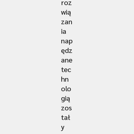
roz
wią
zan
ia
nap
ędz
ane
tec
hn
olo
gią
zos
tał
y