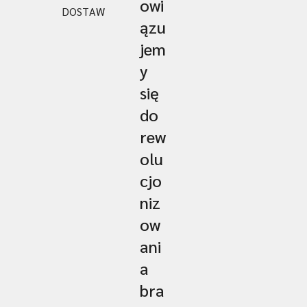
owi
DOSTAW
ązu
jem
y
się
do
rew
olu
cjo
niz
ow
ani
a
bra