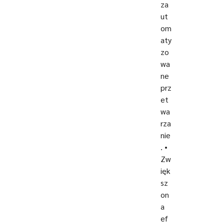
za
ut
om
aty
zo
wa
ne
prz
et
wa
rza
nie
. •
Zw
ięk
sz
on
a
ef