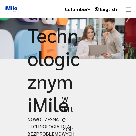
um
Colombia
English
Techn
ologic
znym
iMile
W
iMile Chat
iMil
e
NOWOCZESNA
TECHNOLOGIA DLA
zob
BEZPROBLEMOWYCH