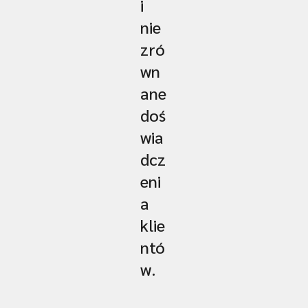
i
nie
zró
wn
ane
doś
wia
dcz
eni
a
klie
ntó
w.