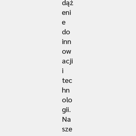
dąż
eni
e
do
inn
ow
acji
i
tec
hn
olo
gii.
Na
sze