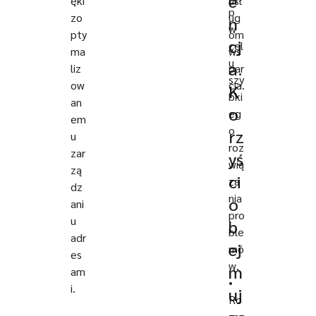
e
ęki
usł
p
zo
ug
n
w
pty
om
cj
cel
ma
ws
u
a.
liz
par
szy
ow
cia.
K
bki
an
o
eg
em
o
rz
u
roz
zar
yś
wią
zą
ci
za
dz
nia
o
ani
pro
u
b
ble
adr
ej
mó
es
w.
m
am
•
i.
uj
Ro