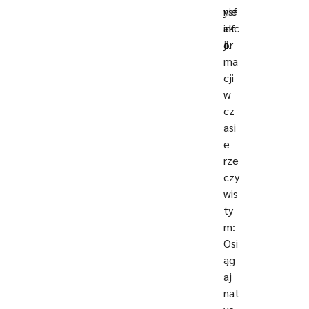
ysf
nie
akc
inf
ji.
or
ma
cji
w
cz
asi
e
rze
czy
wis
ty
m:
Osi
ąg
aj
nat