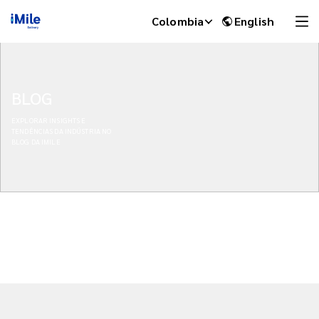
Colombia
English
BLOG
EXPLORAR INSIGHTS E
TENDÊNCIAS DA INDÚSTRIA NO
BLOG DA IMILE
iMile Chat