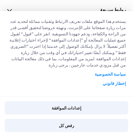
روابط سريعة
يستخدم هذا الموقع ملفات تعريف الارتباط وتقنيات مماثلة لتحديد عدد
الشركات الكبرى
مواقع مكاتبنا
مرات زيارة صفحاتنا على الإنترنت، وتهيئة عروضنا لتحقيق أقصى قدر
خدماتنا
من الراحة والكفاءة، ودعم جهودنا التسويقية. انقر على ”قبول“ لقبول
عنا
طلب عرض اسعار
جميع عمليات المعالجة أو ”إعدادات الموافقة“ لإجراء اختيارات إعلانية
أكثر تفصيلاً. لا يزال بإمكانك الوصول إلى خدمتنا إذا اخترت ”الضروري
الوظائف
تسجيل دخول العملاء
التخليص الجمركي السريع
فقط“ ويمكنك أيضًا تغيير اختياراتك في أي وقت من خلال زيارة
إعدادات الموافقة. لمزيد من المعلومات، بما في ذلك معالجة البيانات
مدونة
التسجيل
من قبل مزودي خدمات خارجيين، يرجى زيارة
تتبع طلبك
البيئة و المجتمع والحوكمة
سياسة الخصوصية
إخطار قانوني
شريك خدمة القناة
إخطار قانوني
شروط الإستخدام
سياسة الخصوصية
إعدادات الموافقة
إعدادات الموافقة
سياسة الكوكيز
رفض كل