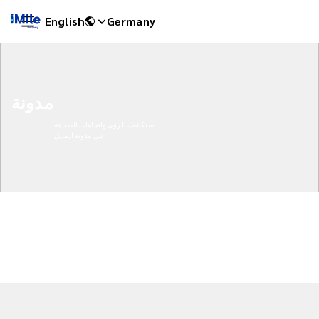
English
Germany
مدونة
استكشف الرؤى واتجاهات الصناعة
على مدونة ايمايل
iMile Chat