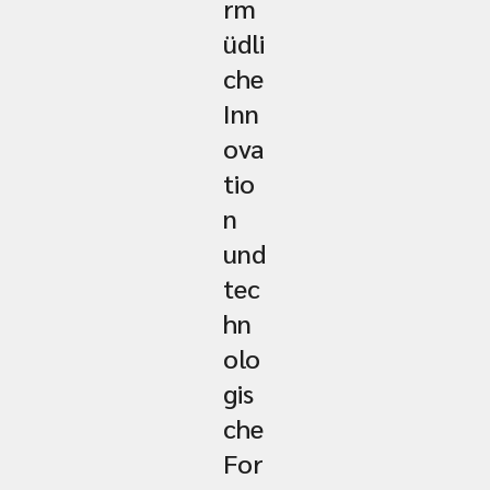
rm
üdli
che
Inn
ova
tio
n
und
tec
hn
olo
gis
che
For