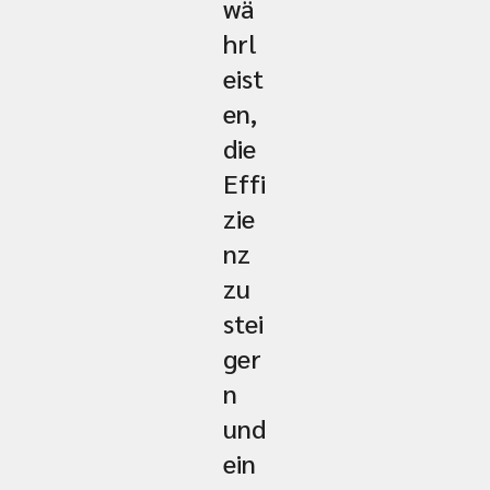
wä
hrl
eist
en,
die
Effi
zie
nz
zu
stei
ger
n
und
ein