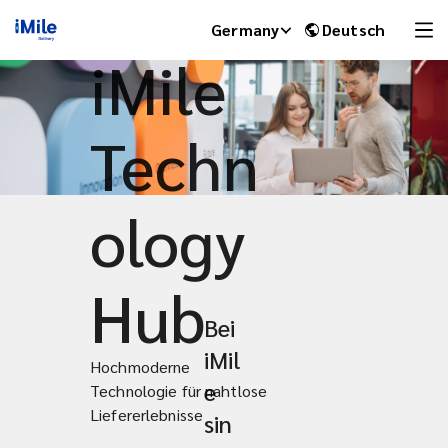
im
Germany
Deutsch
iMile
Techn
ology
Hub
Bei
iMile Chat
iMil
Hochmoderne
e
Technologie für nahtlose
Liefererlebnisse
sin