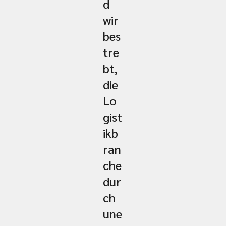
d
wir
bes
tre
bt,
die
Lo
gist
ikb
ran
che
dur
ch
une