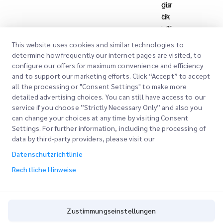
dur
gis
ch
tik
int
eff
era
izie
This website uses cookies and similar technologies to
kti
nz
determine how frequently our internet pages are visited, to
ve
un
configure our offers for maximum convenience and efficiency
n
d -
and to support our marketing efforts. Click “Accept” to accept
all the processing or "Consent Settings" to make more
Su
qu
detailed advertising choices. You can still have access to our
pp
alit
service if you choose ”Strictly Necessary Only” and also you
ort
ät
can change your choices at any time by visiting Consent
-
dur
Settings. For further information, including the processing of
Ser
ch
data by third-party providers, please visit our
vic
inn
Datenschutzrichtlinie
e
ov
Rechtliche Hinweise
ati
ve
Te
ch
Zustimmungseinstellungen
nol