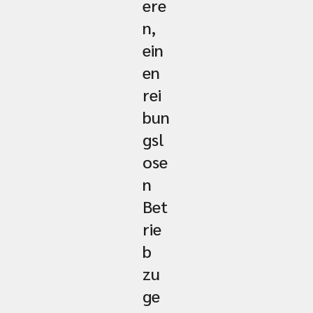
ere
n,
ein
en
rei
bun
gsl
ose
n
Bet
rie
b
zu
ge