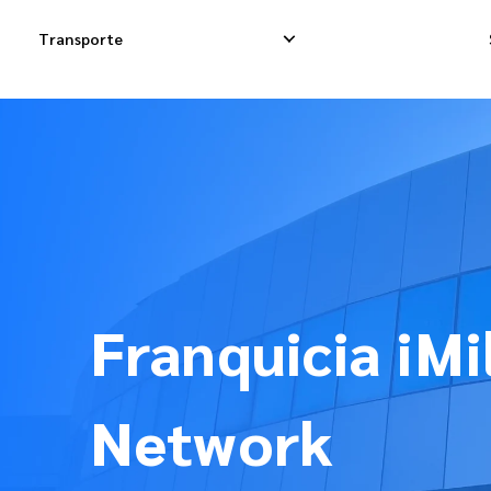
Transporte
Entregas Exprés
Entregas Dropsh
Entregas Dropship
Entrega de Carg
Entregas de Carga
Carga Consolida
Franquicia iMi
Network