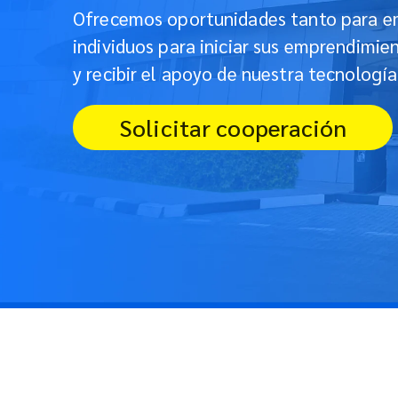
Ofrecemos oportunidades tanto para 
individuos para iniciar sus emprendimie
y recibir el apoyo de nuestra tecnologí
Solicitar cooperación