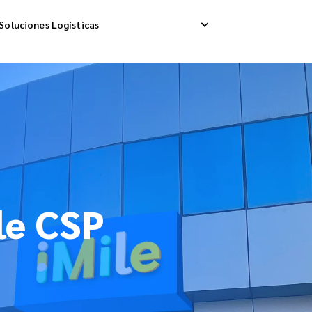
Soluciones Logísticas
ip Internacional
Logística Inversa
A
a Internacional
Gestión de Devoluciones
E
da Internacional
le CSP