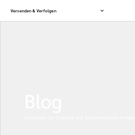
Versenden & Verfolgen
Nationaler Expresszustelldienst
Internationaler Dir
Nationaler Direktversand
Internationaler Fra
Nationaler Frachtdienst
Internationale Sam
Blog
Entdecken Sie Einblicke und Branchentrends im iMil