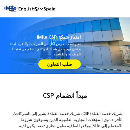
English
Spain
امتياز شبكة iMile CSP
نحن نقدم الفرص لكل من الشركات والأفراد لبدء
مشاريعهم داخل شبكتنا، وتلقي الدعم من تقنيتنا
المتقدمة والإنتاجية.
طلب التعاون
مبدأ انضمام CSP
iMile Chat
شريك خدمة القناة (CSP: شريك خدمة القناة): يشير إلى الشركات/
الأفراد ذوي المؤهلات التجارية القانونية الذين يستوفون شروط
الانضمام إلى iMile ووقعوا اتفاقية تعاون تجاري/عقد. يكون لديه