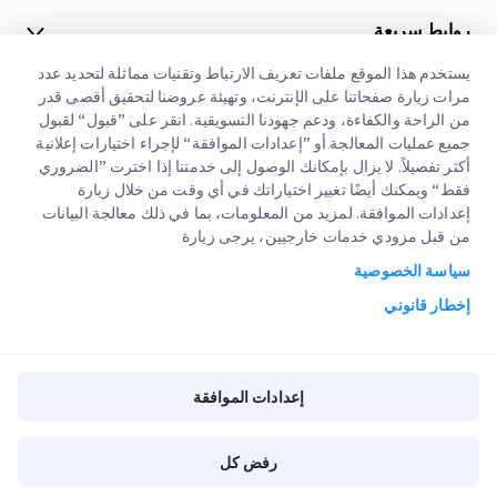
روابط سريعة
الشركات الكبرى
يستخدم هذا الموقع ملفات تعريف الارتباط وتقنيات مماثلة لتحديد عدد
مواقع مكاتبنا
مرات زيارة صفحاتنا على الإنترنت، وتهيئة عروضنا لتحقيق أقصى قدر
خدماتنا
من الراحة والكفاءة، ودعم جهودنا التسويقية. انقر على ”قبول“ لقبول
عنا
طلب عرض اسعار
جميع عمليات المعالجة أو ”إعدادات الموافقة“ لإجراء اختيارات إعلانية
أكثر تفصيلاً. لا يزال بإمكانك الوصول إلى خدمتنا إذا اخترت ”الضروري
الوظائف
تسجيل دخول العملاء
التخليص الجمركي السريع
فقط“ ويمكنك أيضًا تغيير اختياراتك في أي وقت من خلال زيارة
إعدادات الموافقة. لمزيد من المعلومات، بما في ذلك معالجة البيانات
مدونة
التسجيل
من قبل مزودي خدمات خارجيين، يرجى زيارة
تتبع طلبك
البيئة و المجتمع والحوكمة
سياسة الخصوصية
إخطار قانوني
شريك خدمة القناة
إخطار قانوني
شروط الإستخدام
سياسة الخصوصية
إعدادات الموافقة
إعدادات الموافقة
سياسة الكوكيز
رفض كل
Copyright @
2026
iMile Delivery Services LLC. All rights reserved.