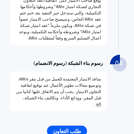
التجاري لشبكة امتياز iMile" وشروطها وأحكامها
التكميلية، والتي ستدخل حيز التنفيذ بعد ختم ختم
عقد iMile الخاص، وسيصبح صاحب الامتياز عضواً
في شبكة iMile، ويكون ملزماً "عقد امتياز شبكة
امتياز iMile" وشروطه وأحكامه التكميلية، ويوحد
أعمال التسليم السريع وفقاً لمتطلبات iMile.
04
رسوم بناء الشبكة (رسوم الانضمام)
منافذ الامتياز المعتمدة للعمل من قبل مقر iMile،
وتوسيع مجالات تطوير الأعمال عند توقيع اتفاقية
التعاون الامتياز، يجب أن يتم الاتفاق عليها كتابيا من
قبل المقر، وودائع الأداء، وتكاليف بناء الشبكة،
إلخ.
طلب التعاون