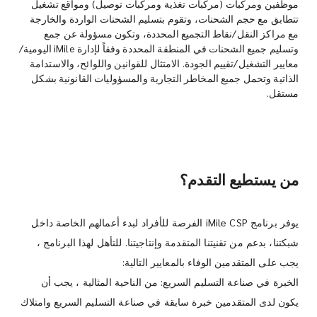
موظفين ومركبات (مركبات تغذية ومركبات توصيل) ومواقع تشغيل
تتطابق مع حجم الشحنات، وتقوم بتسليم الشحنات الواردة والخارجة
مع مراكز النقل/نقاط التجميع المحددة، وتكون مسؤولة عن جمع
وتسليم جميع الشحنات في المنطقة المحددة وفقاً لإدارة iMile اليومية/
معايير التشغيل/تقييم الجودة. الامتثال للقوانين واللوائح، والاستدامة
الذاتية وتحمل جميع المخاطر التجارية والمسؤوليات القانونية بشكل
مستقل.
من يستطيع التقدم؟
يوفر برنامج iMile CSP الفرصة للأفراد لبدء أعمالهم الخاصة داخل
شبكتنا، بدعم من تقنيتنا المتقدمة وإنتاجيتنا. للتأهل لهذا البرنامج ،
يجب على المتقدمين الوفاء بالمعايير التالية:
الخبرة في صناعة التسليم السريع: من الناحية المثالية ، يجب أن
يكون لدى المتقدمين خبرة سابقة في صناعة التسليم السريع وامتلاك