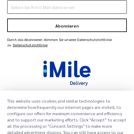
Abonnieren
Durch das Abonnieren stimmen Sie unserer Datenschutzrichtlinie
zu
Datenschutzrichtlinie
This website uses cookies and similar technologies to
Schnelllinks
determine how frequently our internet pages are visited, to
Unternehmen
configure our offers for maximum convenience and efficiency
Bürostandorte
and to support our marketing efforts. Click “Accept” to accept
Unsere Dienstleistungen
all the processing or "Consent Settings" to make more
Angebot anfordern
Über uns
detailed advertising choices. You can still have access to our