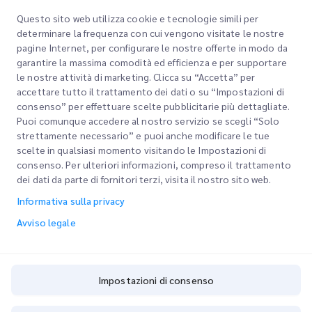
Questo sito web utilizza cookie e tecnologie simili per
determinare la frequenza con cui vengono visitate le nostre
pagine Internet, per configurare le nostre offerte in modo da
Link rapidi
garantire la massima comodità ed efficienza e per supportare
le nostre attività di marketing. Clicca su “Accetta” per
Aziendale
Sedi degli uffici
accettare tutto il trattamento dei dati o su “Impostazioni di
I nostri servizi
consenso” per effettuare scelte pubblicitarie più dettagliate.
Richiedi un preventivo
Chi siamo
Puoi comunque accedere al nostro servizio se scegli “Solo
strettamente necessario” e puoi anche modificare le tue
Accesso clienti
Carriere
Express customs clearance
scelte in qualsiasi momento visitando le Impostazioni di
consenso. Per ulteriori informazioni, compreso il trattamento
Registrazione
BLOG
dei dati da parte di fornitori terzi, visita il nostro sito web.
Traccia il tuo ordine
ESG
Informativa sulla privacy
Avviso legale
Partner di servizi di canale
Avviso legale
Termini di utilizzo
Informativa sulla privacy
Impostazioni di consenso
Impostazioni di consenso