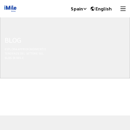
Spain
English
BLOG
ESPLORA APPROFONDIMENTI E
TENDENZE DEL SETTORE SUL
BLOG DI IMILE
iMile Chat