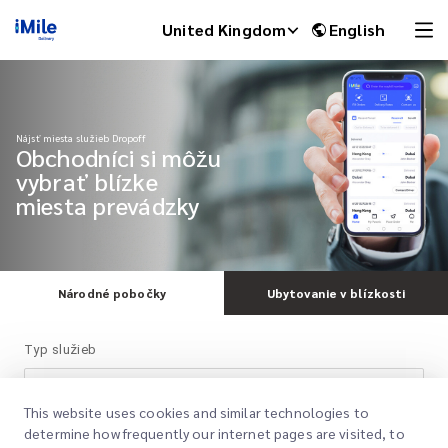
United Kingdom
English
Nájsť miesta služieb Dropoff
Obchodníci si môžu
vybrať blízke
miesta prevádzky
Národné pobočky
Ubytovanie v blízkosti
iMile Chat
Typ služieb
Pozitívne
This website uses cookies and similar technologies to
determine how frequently our internet pages are visited, to