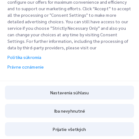
Vyšetrovanie pobočky
configure our offers for maximum convenience and efficiency
and to support our marketing efforts. Click “Accept” to accept
all the processing or "Consent Settings" to make more
detailed advertising choices. You can still have access to our
service if you choose ”Strictly Necessary Only” and also you
can change your choices at any time by visiting Consent
Settings. For further information, including the processing of
NÁRODNÉ POBOČKY
data by third-party providers, please visit our
Politika súkromia
Právne oznámenie
NÁJSŤ MIESTO
Nastavenia súhlasu
Zadajte poštové číslo, aby ste videli blízke predajnie
Iba nevyhnutné
Prijatie všetkých