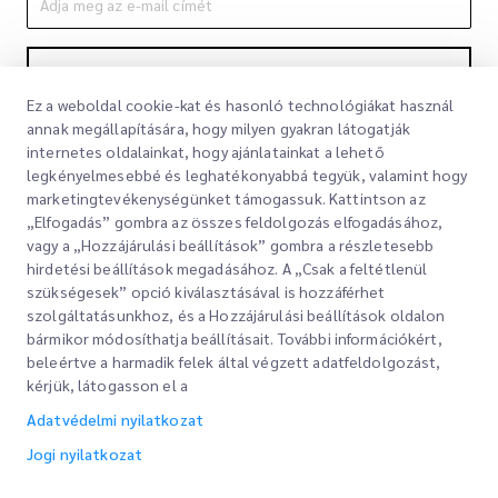
Feliratkozás
Ez a weboldal cookie-kat és hasonló technológiákat használ
A feliratkozással elfogadja Adatvédelmi nyilatkozatunkat
Adatvédelmi
annak megállapítására, hogy milyen gyakran látogatják
nyilatkozat
internetes oldalainkat, hogy ajánlatainkat a lehető
legkényelmesebbé és leghatékonyabbá tegyük, valamint hogy
marketingtevékenységünket támogassuk. Kattintson az
„Elfogadás” gombra az összes feldolgozás elfogadásához,
vagy a „Hozzájárulási beállítások” gombra a részletesebb
hirdetési beállítások megadásához. A „Csak a feltétlenül
szükségesek” opció kiválasztásával is hozzáférhet
szolgáltatásunkhoz, és a Hozzájárulási beállítások oldalon
bármikor módosíthatja beállításait. További információkért,
Gyorslinkek
beleértve a harmadik felek által végzett adatfeldolgozást,
kérjük, látogasson el a
Vállalati
Irodahelyek
Adatvédelmi nyilatkozat
Szolgáltatásaink
Ajánlatkérés
Rólunk
Jogi nyilatkozat