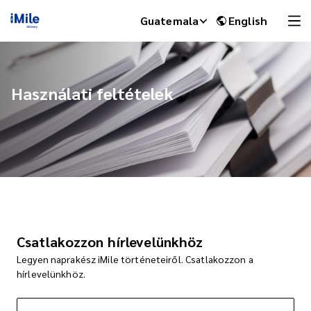
Guatemala
English
Használati feltételek
iMile Chat
Csatlakozzon hírlevelünkhöz
Legyen naprakész iMile történeteiről. Csatlakozzon a
hírlevelünkhöz.