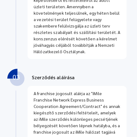
üzleti területen. Amennyiben a
követelmények teljesülnek, egy héten belül
a vezetési terület felügyelete vagy
szakembere felülvizsgálja az üzleti terv
részletes szabályait és szállítási területét. A
konszenzus elérését követően a kérelmet
jóváhagyás céljából továbbítják a Nemzeti
Hálózatkezelő Osztálynak.
03
Szerződés aláírása
A franchise jogosult aláírja az "iMile
Franchise Network Express Business
Cooperation Agreement/Contract" és annak
kiegészítő szerződési feltételeit, amelyek
az iMile szerződés különleges pecsétjének
bélyegzését követően lépnek hatályba, és a
franchise jogosult az iMile hálózat tagjává