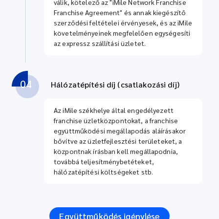
válik, kötelező az "iMile Network Franchise
Franchise Agreement" és annak kiegészítő
szerződési feltételei érvényesek, és az iMile
követelményeinek megfelelően egységesíti
az expressz szállítási üzletet.
04
Hálózatépítési díj (csatlakozási díj)
Az iMile székhelye által engedélyezett
franchise üzletközpontokat, a franchise
együttműködési megállapodás aláírásakor
bővítve az üzletfejlesztési területeket, a
központnak írásban kell megállapodnia,
továbbá teljesítménybetéteket,
hálózatépítési költségeket stb.
Együttműködés igénylése