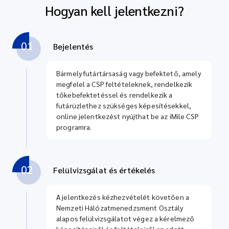
Hogyan kell jelentkezni?
01
Bejelentés
Bármely futártársaság vagy befektető, amely
megfelel a CSP feltételeknek, rendelkezik
tőkebefektetéssel és rendelkezik a
futárüzlethez szükséges képesítésekkel,
online jelentkezést nyújthat be az iMile CSP
programra.
02
Felülvizsgálat és értékelés
A jelentkezés kézhezvételét követően a
Nemzeti Hálózatmenedzsment Osztály
alapos felülvizsgálatot végez a kérelmező
képesítéseiről és feltételeiről az adott