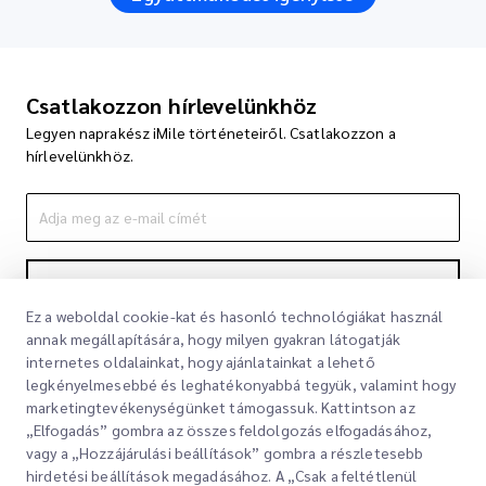
Csatlakozzon hírlevelünkhöz
Legyen naprakész iMile történeteiről. Csatlakozzon a
hírlevelünkhöz.
Feliratkozás
Ez a weboldal cookie-kat és hasonló technológiákat használ
A feliratkozással elfogadja Adatvédelmi nyilatkozatunkat
Adatvédelmi
annak megállapítására, hogy milyen gyakran látogatják
nyilatkozat
internetes oldalainkat, hogy ajánlatainkat a lehető
legkényelmesebbé és leghatékonyabbá tegyük, valamint hogy
marketingtevékenységünket támogassuk. Kattintson az
„Elfogadás” gombra az összes feldolgozás elfogadásához,
vagy a „Hozzájárulási beállítások” gombra a részletesebb
hirdetési beállítások megadásához. A „Csak a feltétlenül