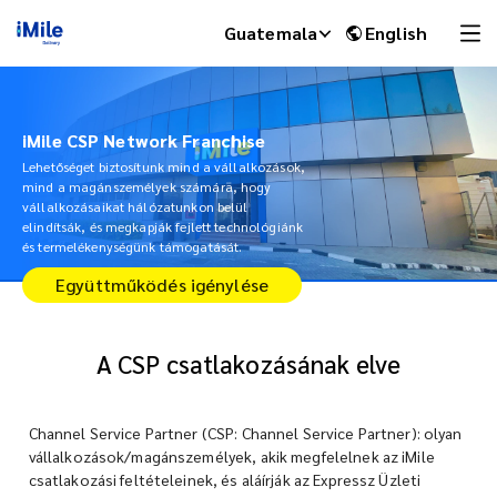
Guatemala
English
iMile CSP Network Franchise
Lehetőséget biztosítunk mind a vállalkozások,
mind a magánszemélyek számára, hogy
vállalkozásaikat hálózatunkon belül
elindítsák, és megkapják fejlett technológiánk
és termelékenységünk támogatását.
Együttműködés igénylése
A CSP csatlakozásának elve
iMile Chat
Channel Service Partner (CSP: Channel Service Partner): olyan
vállalkozások/magánszemélyek, akik megfelelnek az iMile
csatlakozási feltételeinek, és aláírják az Expressz Üzleti