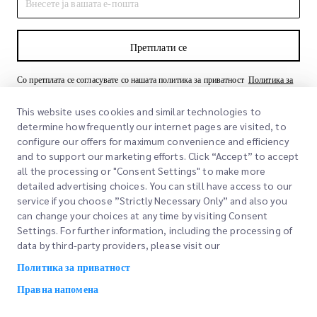
Претплати се
Со претплата се согласувате со нашата политика за приватност
Политика за
приватност
This website uses cookies and similar technologies to
determine how frequently our internet pages are visited, to
configure our offers for maximum convenience and efficiency
and to support our marketing efforts. Click “Accept” to accept
all the processing or "Consent Settings" to make more
detailed advertising choices. You can still have access to our
service if you choose ”Strictly Necessary Only” and also you
can change your choices at any time by visiting Consent
Брзи линкови
Settings. For further information, including the processing of
data by third-party providers, please visit our
Корпоративно
Локации на канцеларии
Политика за приватност
Наши услуги
Побарајте понуда
За нас
Правна напомена