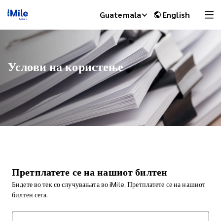
Guatemala
English
Услови на користење
iMile Chat
Претплатете се на нашиот билтен
Бидете во тек со случувањата во iMile. Претплатете се на нашиот
билтен сега.