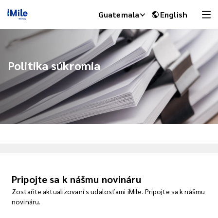
Guatemala
English
Politika súkromia
iMile Chat
Pripojte sa k nášmu novináru
Zostaňte aktualizovaní s udalosťami iMile. Pripojte sa k nášmu
novináru.