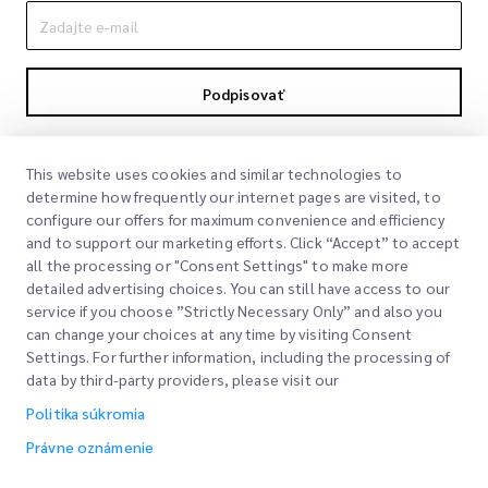
Podpisovať
Podpisom súhlasíte s našou politikou súkromia
Politika súkromia
This website uses cookies and similar technologies to
determine how frequently our internet pages are visited, to
configure our offers for maximum convenience and efficiency
and to support our marketing efforts. Click “Accept” to accept
all the processing or "Consent Settings" to make more
detailed advertising choices. You can still have access to our
service if you choose ”Strictly Necessary Only” and also you
can change your choices at any time by visiting Consent
Rýchle odkazy
Settings. For further information, including the processing of
data by third-party providers, please visit our
Spoločnosť
Miesto kancelárie
Politika súkromia
Naše služby
Žiadať citáciu
O nás
Právne oznámenie