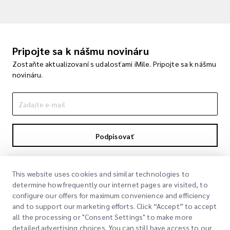
Pripojte sa k nášmu novináru
Zostaňte aktualizovaní s udalosťami iMile. Pripojte sa k nášmu
novináru.
Podpisovať
Podpisom súhlasíte s našou politikou súkromia
Politika súkromia
This website uses cookies and similar technologies to
determine how frequently our internet pages are visited, to
configure our offers for maximum convenience and efficiency
and to support our marketing efforts. Click “Accept” to accept
all the processing or "Consent Settings" to make more
detailed advertising choices. You can still have access to our