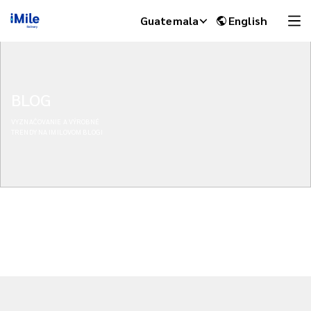
Guatemala
English
BLOG
VYZNAČOVANIE A VÝROBNÉ
TRENDY NA IMILOVOM BLOGI
iMile Chat