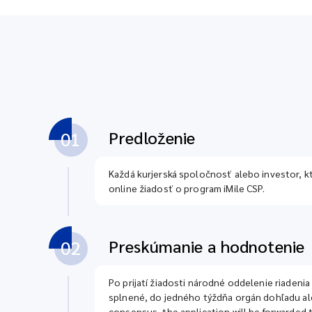
Predloženie
01
Každá kurjerská spoločnosť alebo investor, kt
online žiadosť o program iMile CSP.
Preskúmanie a hodnotenie
02
Po prijatí žiadosti národné oddelenie riadenia
splnené, do jedného týždňa orgán dohľadu ale
consensus, the application will be forwarde