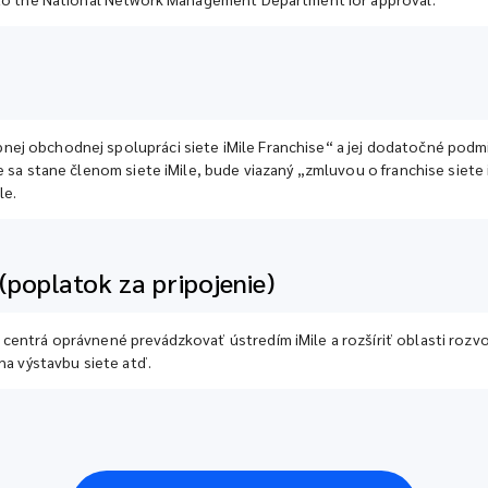
ej obchodnej spolupráci siete iMile Franchise“ a jej dodatočné pod
e sa stane členom siete iMile, bude viazaný „zmluvou o franchise siete
le.
(poplatok za pripojenie)
centrá oprávnené prevádzkovať ústredím iMile a rozšíriť oblasti rozvo
na výstavbu siete atď.