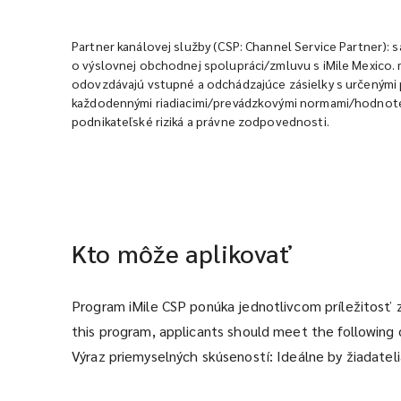
Partner kanálovej služby (CSP: Channel Service Partner):
o výslovnej obchodnej spolupráci/zmluvu s iMile Mexico. 
odovzdávajú vstupné a odchádzajúce zásielky s určenými p
každodennými riadiacimi/prevádzkovými normami/hodnotení
podnikateľské riziká a právne zodpovednosti.
Kto môže aplikovať
Program iMile CSP ponúka jednotlivcom príležitosť z
this program, applicants should meet the following c
Výraz priemyselných skúseností: Ideálne by žiadate