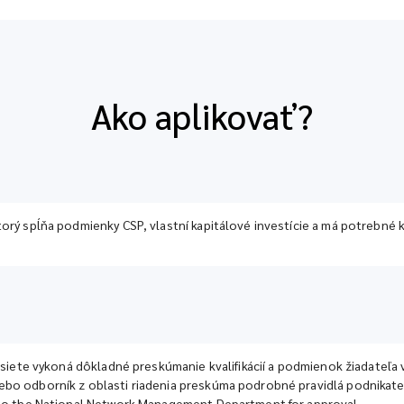
Ako aplikovať?
orý spĺňa podmienky CSP, vlastní kapitálové investície a má potrebné k
 siete vykoná dôkladné preskúmanie kvalifikácií a podmienok žiadateľa v
bo odborník z oblasti riadenia preskúma podrobné pravidlá podnikateľ
d to the National Network Management Department for approval.