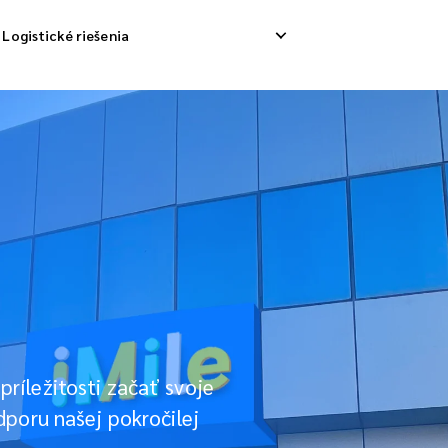
Logistické riešenia
ávka odpadov
Obrátené zdvihnutie
Služb
ávka nákladu
Riadenie návratu
Dodáv
solidačná loď
ríležitosti začať svoje
dporu našej pokročilej