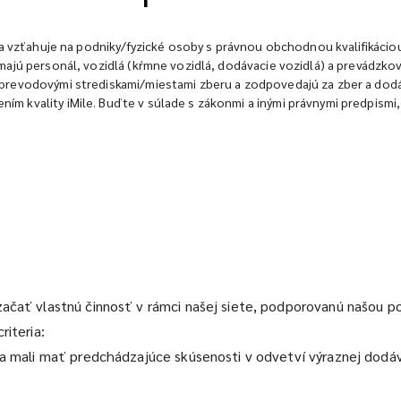
 sa vzťahuje na podniky/fyzické osoby s právnou obchodnou kvalifikáci
majú personál, vozidlá (kŕmne vozidlá, dodávacie vozidlá) a prevádzk
revodovými strediskami/miestami zberu a zodpovedajú za zber a dodávk
m kvality iMile. Buďte v súlade s zákonmi a inými právnymi predpismi,
ačať vlastnú činnosť v rámci našej siete, podporovanú našou pok
riteria:
lia mali mať predchádzajúce skúsenosti v odvetví výraznej dod