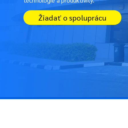
technológie a produktivity.
Žiadať o spoluprácu