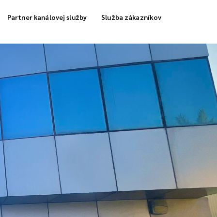
Partner kanálovej služby
Služba zákazníkov
a skladovania
Dodávka chladných kolónok
ka plnenia objednávky