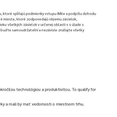
ou, ktoré spĺňajú podmienky vstupu iMile a podpíšu dohodu
ové miesta, ktoré zodpovedajú objemu zásielok,
u všetkých zásielok v určenej oblasti v s úlade s
 buďte samoudržateľní a nezávisle znášajte všetky
ročilou technológiou a produktivitou. To qualify for
ávky a mali by mať vedomosti o miestnom trhu.