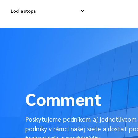
Loď a stopa
Domáca expresná dodávka
Medzinárodná dod
Dodávka domáceho odpadu
Medzinárodná dod
Dodávka domáceho tovaru
Medzinárodná kon
Comment
Poskytujeme podnikom aj jednotlivcom p
podniky v rámci našej siete a dostať po