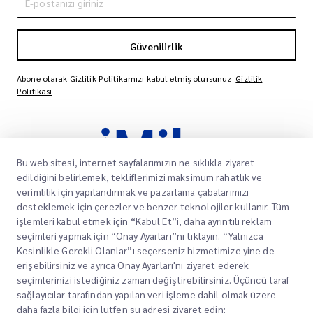
Güvenilirlik
Abone olarak Gizlilik Politikamızı kabul etmiş olursunuz
Gizlilik
Politikası
Bu web sitesi, internet sayfalarımızın ne sıklıkla ziyaret
edildiğini belirlemek, tekliflerimizi maksimum rahatlık ve
verimlilik için yapılandırmak ve pazarlama çabalarımızı
desteklemek için çerezler ve benzer teknolojiler kullanır. Tüm
işlemleri kabul etmek için “Kabul Et”i, daha ayrıntılı reklam
Müşterilerimizin paketlerinin varış noktalarına
seçimleri yapmak için “Onay Ayarları”nı tıklayın. “Yalnızca
zamanında ve güvenli bir şekilde ulaşmasını
Kesinlikle Gerekli Olanlar”ı seçerseniz hizmetimize yine de
sağlamak, onlara güven ve gönül rahatlığı
erişebilirsiniz ve ayrıca Onay Ayarları'nı ziyaret ederek
sağlamak için güvenilir hizmetler sunmaya
seçimlerinizi istediğiniz zaman değiştirebilirsiniz. Üçüncü taraf
kendimizi adadık.
sağlayıcılar tarafından yapılan veri işleme dahil olmak üzere
daha fazla bilgi için lütfen şu adresi ziyaret edin: