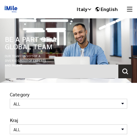
Italy
English
BE A PART OF A
GLOBAL TEAM
OUR TEAM CONSISTS OF A
DIVERSE GROUP OF EXPERTS
AND TALENT
Category
iMile Chat
ALL
Kraj
ALL