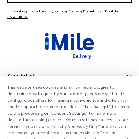
Subskrybując, zgadzasz się z naszą Polityką Prywatności
Polityka
Prywatności
Szybkie Linki
This website uses cookies and similar technologies to
Firma
Lokalizacje Biur
determine how frequently our internet pages are visited, to
Nasze Usługi
configure our offers for maximum convenience and efficiency
Poproś o Wycenę
O Nas
and to support our marketing efforts. Click “Accept” to accept
all the processing or "Consent Settings" to make more
Logowanie Klienta
Kariera
Express customs clearance
detailed advertising choices. You can still have access to our
service if you choose ”Strictly Necessary Only” and also you
Rejestracja
BLOG
can change your choices at any time by visiting Consent