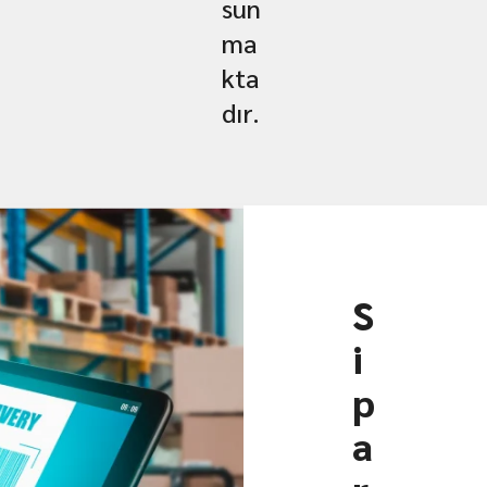
sun
ma
kta
dır.
S
i
p
a