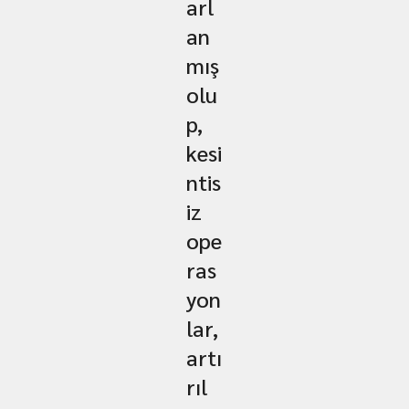
arl
an
mış
olu
p,
kesi
ntis
iz
ope
ras
yon
lar,
artı
rıl