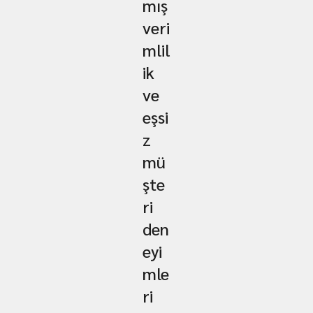
mış
veri
mlil
ik
ve
eşsi
z
mü
şte
ri
den
eyi
mle
ri