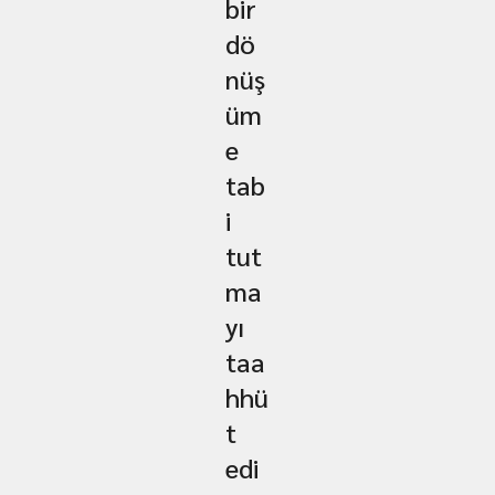
bir
dö
nüş
üm
e
tab
i
tut
ma
yı
taa
hhü
t
edi