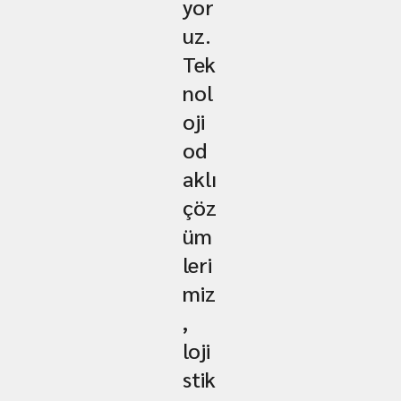
yor
uz.
Tek
nol
oji
od
aklı
çöz
üm
leri
miz
,
loji
stik