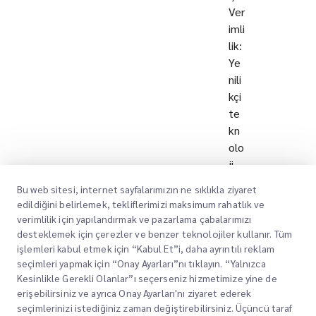
Ver
imli
lik:
Ye
nili
kçi
te
kn
olo
ji
çö
Bu web sitesi, internet sayfalarımızın ne sıklıkla ziyaret
zü
edildiğini belirlemek, tekliflerimizi maksimum rahatlık ve
ml
verimlilik için yapılandırmak ve pazarlama çabalarımızı
eri
desteklemek için çerezler ve benzer teknolojiler kullanır. Tüm
ara
işlemleri kabul etmek için “Kabul Et”i, daha ayrıntılı reklam
seçimleri yapmak için “Onay Ayarları”nı tıklayın. “Yalnızca
cılı
Kesinlikle Gerekli Olanlar”ı seçerseniz hizmetimize yine de
ğıy
erişebilirsiniz ve ayrıca Onay Ayarları'nı ziyaret ederek
la
seçimlerinizi istediğiniz zaman değiştirebilirsiniz. Üçüncü taraf