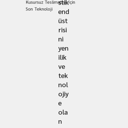
stik
Kusursuz Teslimatlar İçin
Son Teknoloji
end
üst
risi
ni
yen
ilik
ve
tek
nol
ojiy
e
ola
n