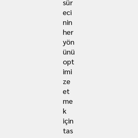
sür
eci
nin
her
yön
ünü
opt
imi
ze
et
me
k
için
tas