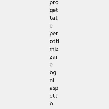
pro
get
tat
e
per
otti
miz
zar
e
og
ni
asp
ett
o