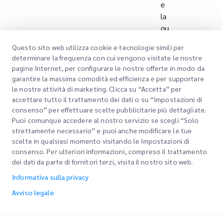
e
la
qu
alit
Questo sito web utilizza cookie e tecnologie simili per
à
determinare la frequenza con cui vengono visitate le nostre
del
pagine Internet, per configurare le nostre offerte in modo da
la
garantire la massima comodità ed efficienza e per supportare
log
le nostre attività di marketing. Clicca su “Accetta” per
isti
accettare tutto il trattamento dei dati o su “Impostazioni di
consenso” per effettuare scelte pubblicitarie più dettagliate.
ca
Puoi comunque accedere al nostro servizio se scegli “Solo
att
strettamente necessario” e puoi anche modificare le tue
rav
scelte in qualsiasi momento visitando le Impostazioni di
ers
consenso. Per ulteriori informazioni, compreso il trattamento
o
dei dati da parte di fornitori terzi, visita il nostro sito web.
sol
Informativa sulla privacy
uzi
Avviso legale
oni
te
cn