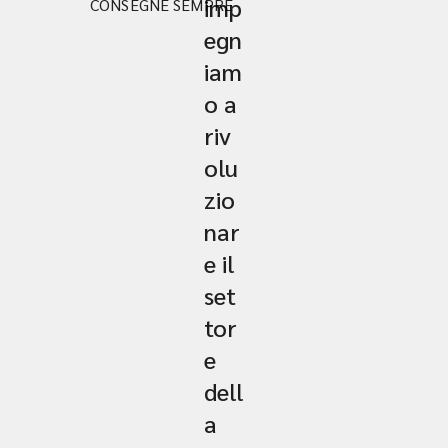
imp
CONSEGNE SEMPRE
egn
iam
o a
riv
olu
zio
nar
e il
set
tor
e
dell
a