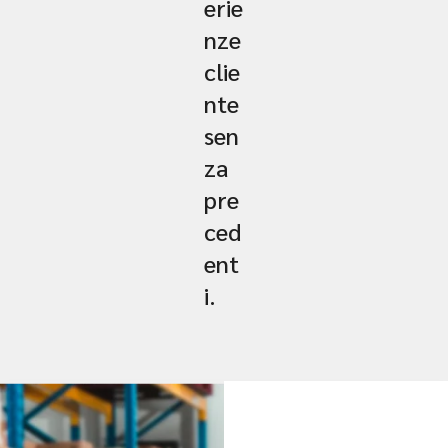
erie
nze
clie
nte
sen
za
pre
ced
ent
i.