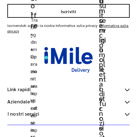
u
ti
o
su
n
m
Iscriviti
•
ff
it
se
o
Tra
re
e
Iscrivendoti accetti la nostra Informativa sulla privacy
Informativa sulla
cki
rv
m
privacy
:
c
ng
izi
ig
din
o
o
li
am
•
m
ico
Op
cl
o
pl
:
era
ie
Il
mo
zio
et
nt
n
nit
ni
a
ora
se
i
o
Link rapidi
di
le
mp
e
st
sp
lifi
Aziendale
fu
Sedi degli uffici
c
r
edi
cat
n
I nostri servizi
zio
e:
Richiedi un preventivo
Chi siamo
c
o
zi
ni
se
e
si
Accesso clienti
Carriere
Express customs clearance
in
mp
o