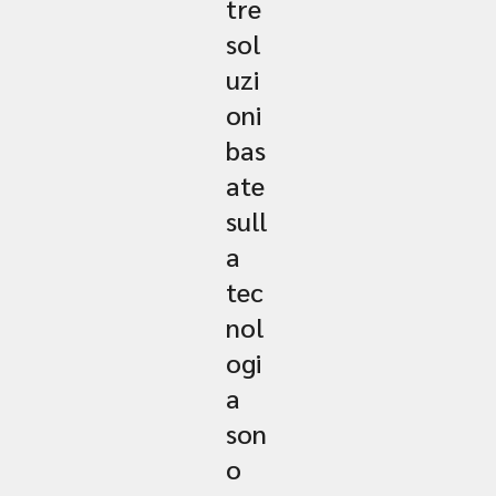
tre
sol
uzi
oni
bas
ate
sull
a
tec
nol
ogi
a
son
o