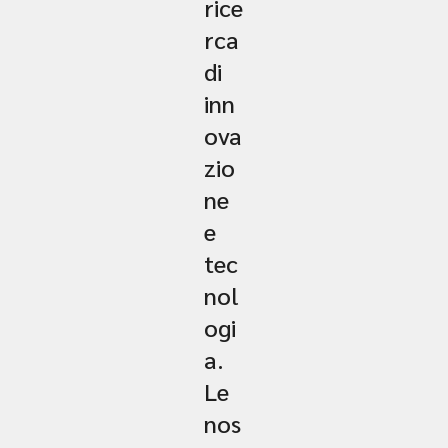
rice
rca
di
inn
ova
zio
ne
e
tec
nol
ogi
a.
Le
nos