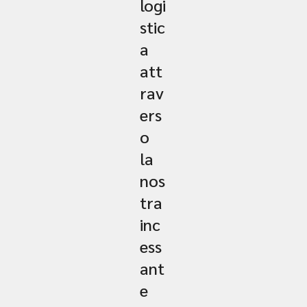
logi
stic
a
att
rav
ers
o
la
nos
tra
inc
ess
ant
e