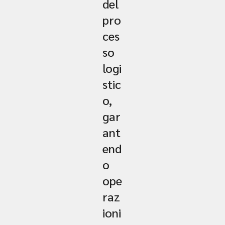
del
pro
ces
so
logi
stic
o,
gar
ant
end
o
ope
raz
ioni