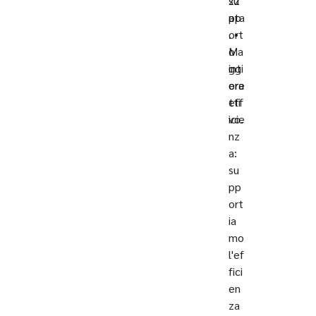
su
zz
pp
ata
ort
. •
o
Ma
int
ggi
era
ore
tti
eff
vo.
icie
nz
a:
su
pp
ort
ia
mo
l'ef
fici
en
za