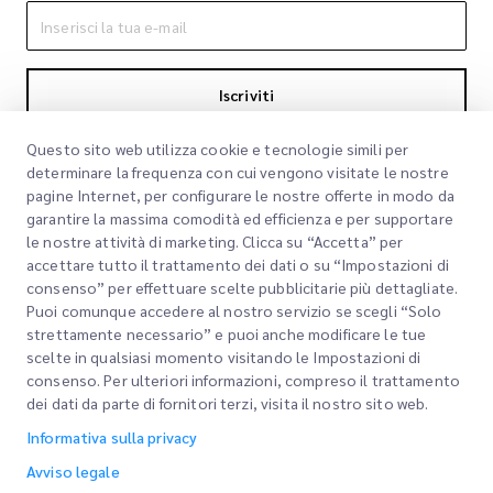
Iscriviti
Iscrivendoti accetti la nostra Informativa sulla privacy
Informativa sulla
Questo sito web utilizza cookie e tecnologie simili per
privacy
determinare la frequenza con cui vengono visitate le nostre
pagine Internet, per configurare le nostre offerte in modo da
garantire la massima comodità ed efficienza e per supportare
le nostre attività di marketing. Clicca su “Accetta” per
accettare tutto il trattamento dei dati o su “Impostazioni di
consenso” per effettuare scelte pubblicitarie più dettagliate.
Puoi comunque accedere al nostro servizio se scegli “Solo
strettamente necessario” e puoi anche modificare le tue
scelte in qualsiasi momento visitando le Impostazioni di
Link rapidi
consenso. Per ulteriori informazioni, compreso il trattamento
dei dati da parte di fornitori terzi, visita il nostro sito web.
Aziendale
Sedi degli uffici
Informativa sulla privacy
I nostri servizi
Richiedi un preventivo
Chi siamo
Avviso legale