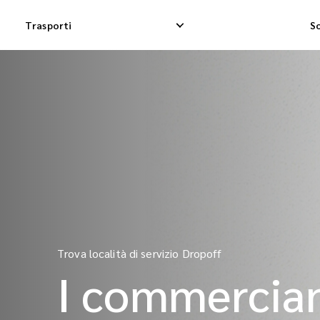
Trasporti
So
Consegna espressa nazionale
Consegna Drops
Consegna Dropship nazionale
Consegna merci
Consegna merci nazionale
Spedizione di 
Trova località di servizio Dropoff
I commerciant