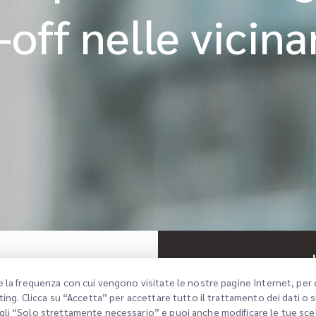
-off nelle vicin
e la frequenza con cui vengono visitate le nostre pagine Internet, per 
ting. Clicca su “Accetta” per accettare tutto il trattamento dei dati o
a filiale
gli “Solo strettamente necessario” e puoi anche modificare le tue sce