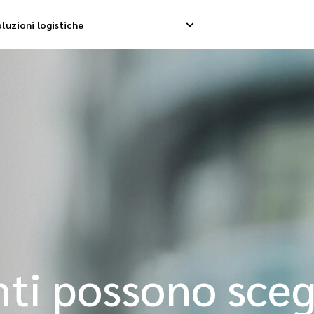
luzioni logistiche
hip internazionale
Ritiro inverso
 internazionale
Gestione resi
consolidamento internazionale
i possono scegl