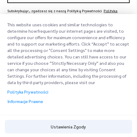
Subskrybując, zgadzasz się z naszą Polityką Prywatności
Polityka
Prywatności
This website uses cookies and similar technologies to
determine how frequently our internet pages are visited, to
configure our offers for maximum convenience and efficiency
and to support our marketing efforts. Click “Accept” to accept
all the processing or "Consent Settings" to make more
detailed advertising choices. You can still have access to our
service if you choose ”Strictly Necessary Only” and also you
can change your choices at any time by visiting Consent
Szybkie Linki
Settings. For further information, including the processing of
data by third-party providers, please visit our
Firma
Lokalizacje Biur
Polityka Prywatności
Nasze Usługi
Poproś o Wycenę
O Nas
Informacje Prawne
Logowanie Klienta
Kariera
Express customs clearance
Rejestracja
BLOG
Ustawienia Zgody