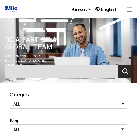
Kuwait
English
BE A PART OF A
GLOBAL TEAM
OUR TEAM CONSISTS OF A
DIVERSE GROUP OF EXPERTS
AND TALENT
Category
iMile Chat
ALL
Kraj
ALL