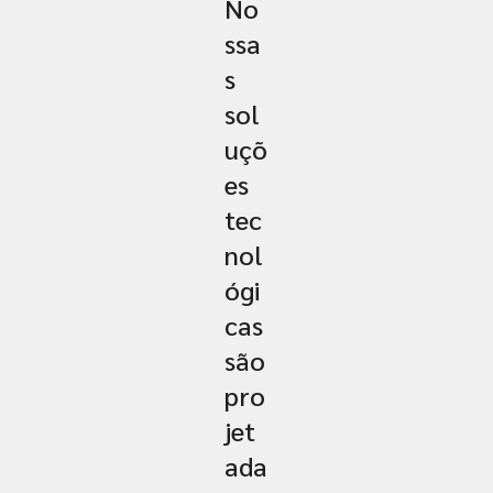
No
ssa
s
sol
uçõ
es
tec
nol
ógi
cas
são
pro
jet
ada