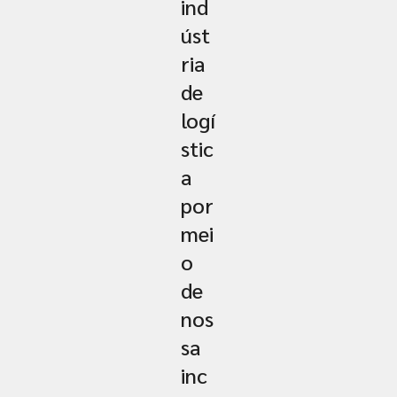
ind
úst
ria
de
logí
stic
a
por
mei
o
de
nos
sa
inc