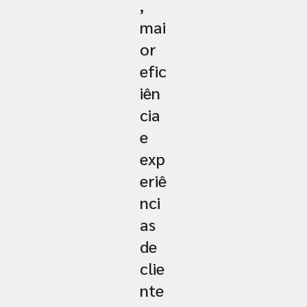
,
mai
or
efic
iên
cia
e
exp
eriê
nci
as
de
clie
nte