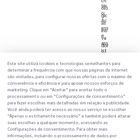
cn
siv
oló
o:
gic
Ac
as
ess
ino
e
va
ass
dor
ist
as.
ên
Este site utiliza cookies e tecnologias semelhantes para
cia
determinar a frequência com que nossas páginas da Internet
ins
são visitadas, para configurar nossas ofertas com o máximo de
tan
conveniência e eficiência e para apoiar nossos esforços de
tân
marketing. Clique em “Aceitar” para aceitar todo o
ea
processamento ou em “Configurações de consentimento”
por
para fazer escolhas mais detalhadas em relação à publicidade.
Você ainda poderá ter acesso ao nosso serviço se escolher
me
“Apenas o estritamente necessário” e também poderá alterar
io
suas escolhas a qualquer momento, acessando as
de
Configurações de consentimento. Para obter mais
no
informações, incluindo o processamento de dados por