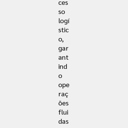
ces
so
logí
stic
o,
gar
ant
ind
o
ope
raç
ões
flui
das