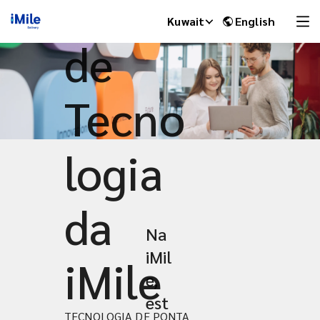
Hub
Kuwait
English
de
Tecno
logia
da
Na
iMile Chat
iMil
iMile
e,
est
TECNOLOGIA DE PONTA