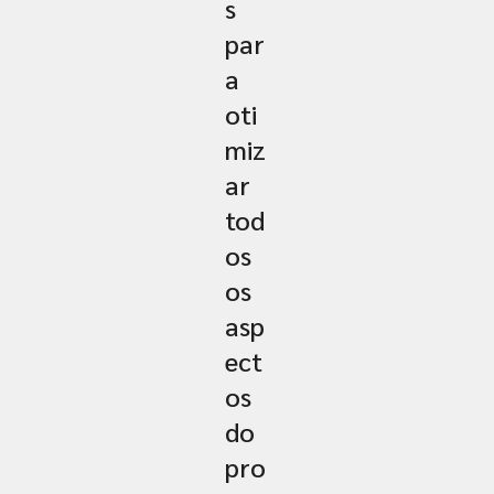
s
par
a
oti
miz
ar
tod
os
os
asp
ect
os
do
pro