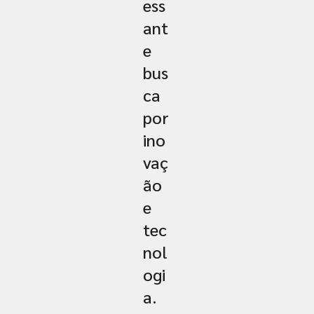
ess
ant
e
bus
ca
por
ino
vaç
ão
e
tec
nol
ogi
a.