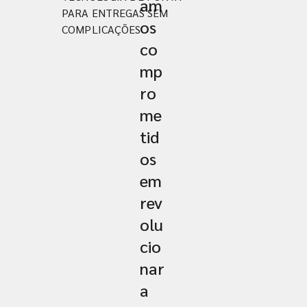
am
PARA ENTREGAS SEM
os
COMPLICAÇÕES
co
mp
ro
me
tid
os
em
rev
olu
cio
nar
a