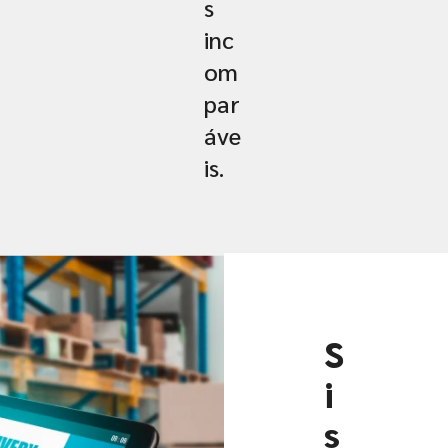
s
inc
om
par
áve
is.
S
i
s