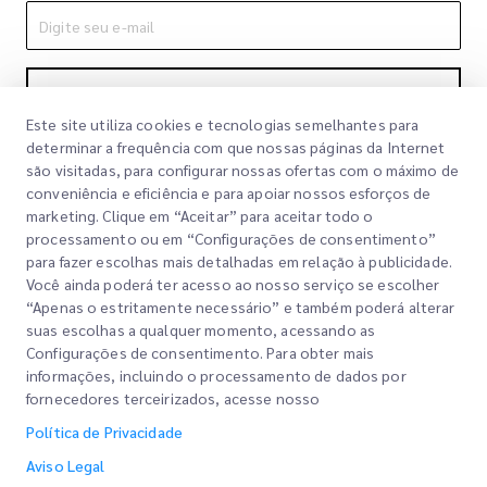
Inscrever-se
Este site utiliza cookies e tecnologias semelhantes para
Ao se inscrever, você concorda com nossa Política de
determinar a frequência com que nossas páginas da Internet
Privacidade
Política de Privacidade
são visitadas, para configurar nossas ofertas com o máximo de
conveniência e eficiência e para apoiar nossos esforços de
marketing. Clique em “Aceitar” para aceitar todo o
processamento ou em “Configurações de consentimento”
para fazer escolhas mais detalhadas em relação à publicidade.
Você ainda poderá ter acesso ao nosso serviço se escolher
“Apenas o estritamente necessário” e também poderá alterar
suas escolhas a qualquer momento, acessando as
Configurações de consentimento. Para obter mais
Links Rápidos
informações, incluindo o processamento de dados por
fornecedores terceirizados, acesse nosso
Corporativo
Localizações dos Escritórios
Política de Privacidade
Nossos Serviços
Solicitar um Orçamento
Sobre Nós
Aviso Legal