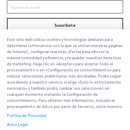
Suscríbete
Al suscribirte aceptas nuestra Política de Privacidad
Política de
Este sitio web utiliza cookies y tecnologías similares para
Privacidad
determinar la frecuencia con la que se visitan nuestras páginas
de Internet, configurar nuestras ofertas para ofrecer la
máxima comodidad y eficiencia, y respaldar nuestras iniciativas
de marketing. Haga clic en «Aceptar» para aceptar todo el
procesamiento o en «Configuración de consentimiento» para
realizar selecciones publicitarias más detalladas. Podrá seguir
accediendo a nuestro servicio si elige «Solo lo estrictamente
necesario» y también podrá cambiar sus selecciones en
cualquier momento visitando la Configuración de
Links Rápidos
consentimiento. Para obtener más información, incluido el
procesamiento de datos por parte de terceros, visite nuestro
Corporativo
Oficinas
Política de Privacidad
Nuestros Servicios
Solicitar una cotización
Sobre nosotros
Aviso Legal