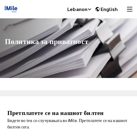
Lebanon
English
Политика за приватност
iMile Chat
Претплатете се на нашиот билтен
Бидете во тек со случувањата во iMile. Претплатете се на нашиот
билтен сега.