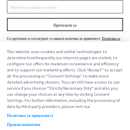
Претплати се
Со претплата се согласувате со нашата политика за приватност
Политика за
приватност
This website uses cookies and similar technologies to
determine how frequently our internet pages are visited, to
configure our offers for maximum convenience and efficiency
and to support our marketing efforts. Click “Accept” to accept
all the processing or "Consent Settings" to make more
detailed advertising choices. You can still have access to our
service if you choose ”Strictly Necessary Only” and also you
can change your choices at any time by visiting Consent
Брзи линкови
Settings. For further information, including the processing of
data by third-party providers, please visit our
Корпоративно
Локации на канцеларии
Политика за приватност
Наши услуги
Побарајте понуда
За нас
Правна напомена