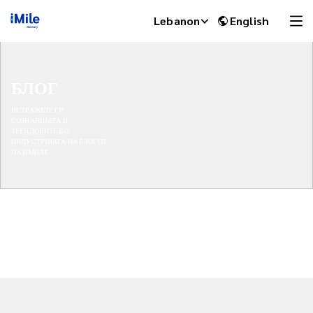
Lebanon
English
БЛОГ
ИСТРАЖЕТЕ ГИ
СОЗНАНИЈАТА И
ТРЕНДОВИТЕ ВО
ИНДУСТРИЈАТА НА БЛОГОТ
НА ИМИЛЕ
iMile Chat