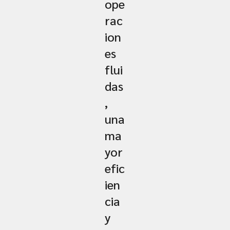
ope
rac
ion
es
flui
das
,
una
ma
yor
efic
ien
cia
y