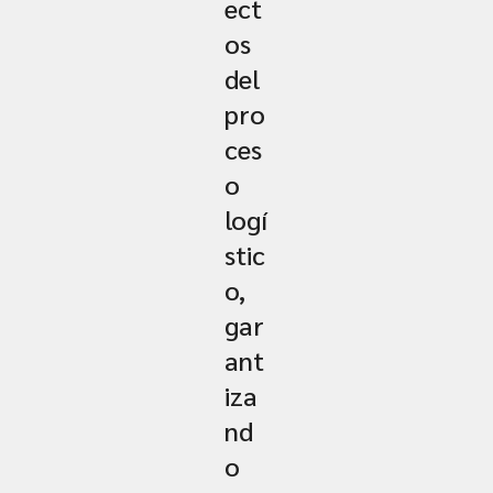
ect
os
del
pro
ces
o
logí
stic
o,
gar
ant
iza
nd
o