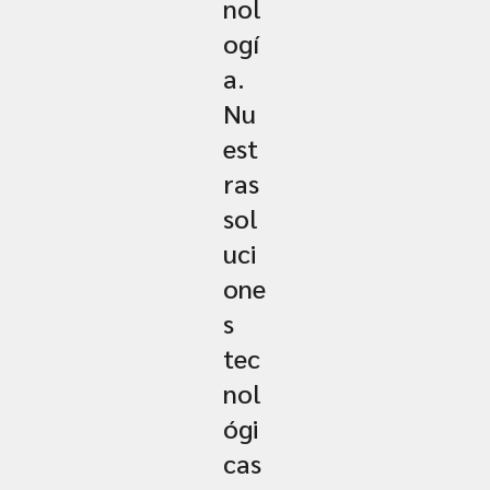
nol
ogí
a.
Nu
est
ras
sol
uci
one
s
tec
nol
ógi
cas