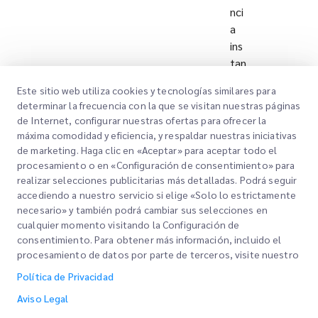
nci
a
ins
tan
tán
Este sitio web utiliza cookies y tecnologías similares para
ea
determinar la frecuencia con la que se visitan nuestras páginas
a
de Internet, configurar nuestras ofertas para ofrecer la
tra
máxima comodidad y eficiencia, y respaldar nuestras iniciativas
vé
de marketing. Haga clic en «Aceptar» para aceptar todo el
s
procesamiento o en «Configuración de consentimiento» para
realizar selecciones publicitarias más detalladas. Podrá seguir
de
accediendo a nuestro servicio si elige «Solo lo estrictamente
nu
necesario» y también podrá cambiar sus selecciones en
est
cualquier momento visitando la Configuración de
ros
consentimiento. Para obtener más información, incluido el
ser
procesamiento de datos por parte de terceros, visite nuestro
vici
Política de Privacidad
os
Aviso Legal
de