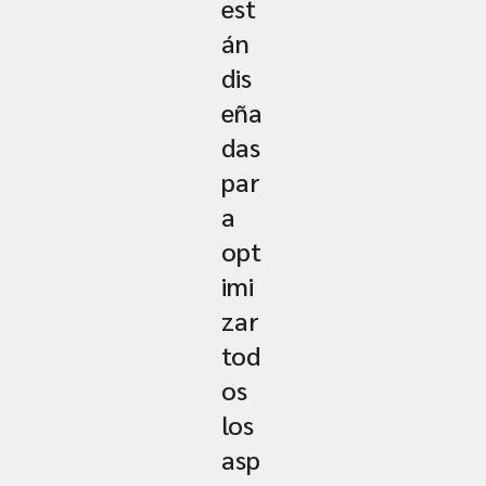
est
án
dis
eña
das
par
a
opt
imi
zar
tod
os
los
asp