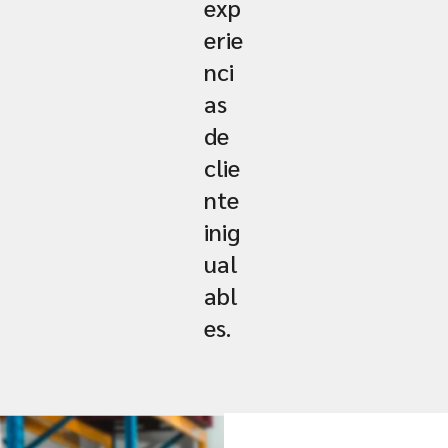
exp
erie
nci
as
de
clie
nte
inig
ual
abl
es.