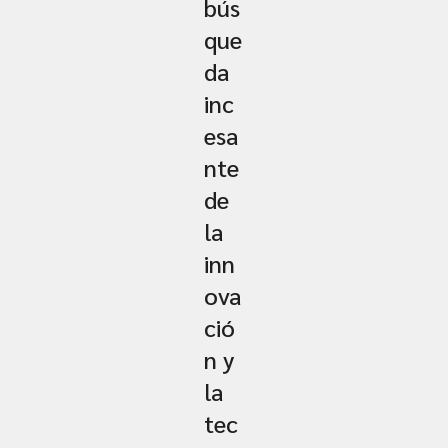
bús
que
da
inc
esa
nte
de
la
inn
ova
ció
n y
la
tec