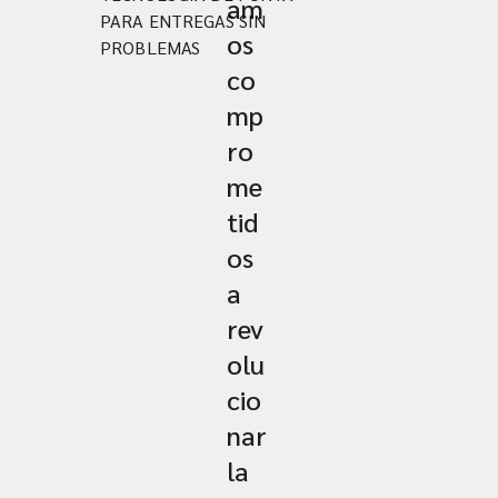
am
PARA ENTREGAS SIN
os
PROBLEMAS
co
mp
ro
me
tid
os
a
rev
olu
cio
nar
la