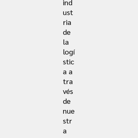
ind
ust
ria
de
la
logí
stic
a a
tra
vés
de
nue
str
a