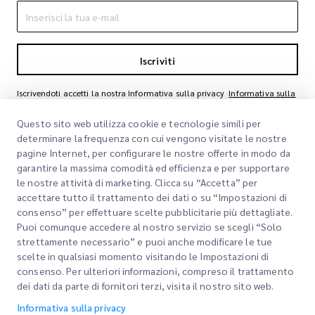
Iscriviti
Iscrivendoti accetti la nostra Informativa sulla privacy
Informativa sulla
privacy
Questo sito web utilizza cookie e tecnologie simili per
determinare la frequenza con cui vengono visitate le nostre
pagine Internet, per configurare le nostre offerte in modo da
garantire la massima comodità ed efficienza e per supportare
le nostre attività di marketing. Clicca su “Accetta” per
accettare tutto il trattamento dei dati o su “Impostazioni di
consenso” per effettuare scelte pubblicitarie più dettagliate.
Puoi comunque accedere al nostro servizio se scegli “Solo
Link rapidi
strettamente necessario” e puoi anche modificare le tue
scelte in qualsiasi momento visitando le Impostazioni di
Aziendale
consenso. Per ulteriori informazioni, compreso il trattamento
Sedi degli uffici
dei dati da parte di fornitori terzi, visita il nostro sito web.
I nostri servizi
Richiedi un preventivo
Chi siamo
Informativa sulla privacy