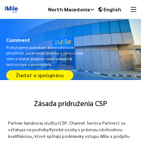
North Macedonia
English
Comment
Poskytujeme podnikom aj jednotlivcom
príležitosti začať svoje podniky v rámci našej
siete a dostať podporu našej pokročilej
technológie a produktivity.
Žiadať o spoluprácu
Zásada pridruženia CSP
iMile Chat
Partner kanálovej služby (CSP: Channel Service Partner): sa
vzťahuje na podniky/fyzické osoby s právnou obchodnou
kvalifikáciou, ktoré spĺňajú podmienky vstupu iMile a podpíšu