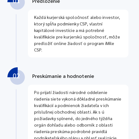
01
Predloženie
Každá kurjerská spoločnosť alebo investor,
ktorý spĺňa podmienky CSP, vlastní
kapitálové investície a má potrebné
kvalifikácie pre kurjerskú spoločnosť, môže
predložiť online žiadosť o program iMile
CSP.
02
Preskúmanie a hodnotenie
Po prijatí žiadosti národné oddelenie
riadenia siete vykoná dôkladné preskúmanie
kvalifikácií a podmienok žiadateľa v ich
príslušnej obchodnej oblasti. Ak s ú
požiadavky splnené, do jedného týždňa
orgán dohľadu alebo odborník z oblasti
riadenia preskúma podrobné pravidlá
podnikateľského plánu a oblasť realizácie.