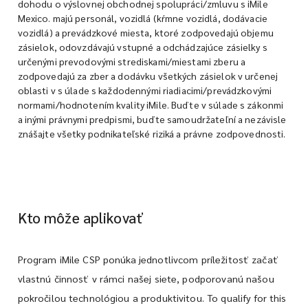
dohodu o výslovnej obchodnej spolupráci/zmluvu s iMile
Mexico. majú personál, vozidlá (kŕmne vozidlá, dodávacie
vozidlá) a prevádzkové miesta, ktoré zodpovedajú objemu
zásielok, odovzdávajú vstupné a odchádzajúce zásielky s
určenými prevodovými strediskami/miestami zberu a
zodpovedajú za zber a dodávku všetkých zásielok v určenej
oblasti v s úlade s každodennými riadiacimi/prevádzkovými
normami/hodnotením kvality iMile. Buďte v súlade s zákonmi
a inými právnymi predpismi, buďte samoudržateľní a nezávisle
znášajte všetky podnikateľské riziká a právne zodpovednosti.
Kto môže aplikovať
Program iMile CSP ponúka jednotlivcom príležitosť začať
vlastnú činnosť v rámci našej siete, podporovanú našou
pokročilou technológiou a produktivitou. To qualify for this