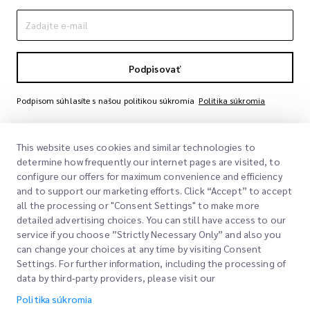
Podpisovať
Podpisom súhlasíte s našou politikou súkromia
Politika súkromia
This website uses cookies and similar technologies to
determine how frequently our internet pages are visited, to
configure our offers for maximum convenience and efficiency
and to support our marketing efforts. Click “Accept” to accept
all the processing or "Consent Settings" to make more
detailed advertising choices. You can still have access to our
Rýchle odkazy
service if you choose ”Strictly Necessary Only” and also you
can change your choices at any time by visiting Consent
Spoločnosť
Settings. For further information, including the processing of
Miesto kancelárie
data by third-party providers, please visit our
Naše služby
Žiadať citáciu
O nás
Politika súkromia